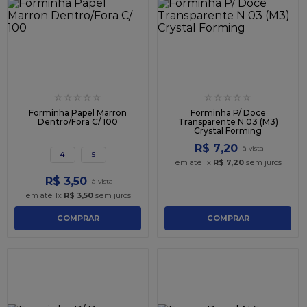
☆
☆
☆
☆
☆
☆
☆
☆
☆
☆
Forminha Papel Marron
Forminha P/ Doce
Dentro/Fora C/ 100
Transparente N 03 (M3)
Crystal Forming
R$
7
,
20
4
5
em até
1
x
R$
7
,
20
sem juros
R$
3
,
50
em até
1
x
R$
3
,
50
sem juros
COMPRAR
COMPRAR