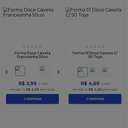
☆
☆
☆
☆
☆
☆
☆
☆
☆
☆
Forma Doce Caixeta
Forma P/ Doce Caixeta C/
Francesinha 50un
50 Toys
R$
2
,
99
R$
4
,
60
em até
1
x
R$
2
,
99
sem juros
em até
1
x
R$
4
,
60
sem juros
COMPRAR
COMPRAR