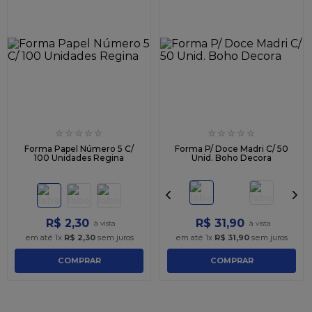
☆
☆
☆
☆
☆
☆
☆
☆
☆
☆
Forma Papel Número 5 C/
Forma P/ Doce Madri C/ 50
100 Unidades Regina
Unid. Boho Decora
R$
2
,
30
R$
31
,
90
em até
1
x
R$
2
,
30
sem juros
em até
1
x
R$
31
,
90
sem juros
COMPRAR
COMPRAR