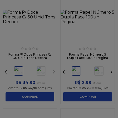
☆
☆
☆
☆
☆
☆
☆
☆
☆
☆
Forma P/ Doce Princesa C/
Forma Papel Número 5
30 Unid Tons Decora
Dupla Face 100un Regina
R$
34
,
90
R$
2
,
99
em até
1
x
R$
34
,
90
sem juros
em até
1
x
R$
2
,
99
sem juros
COMPRAR
COMPRAR