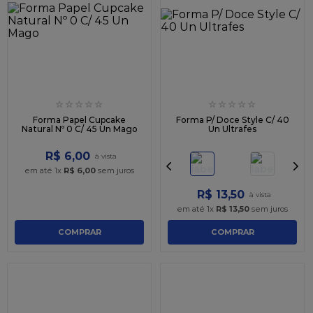
☆
☆
☆
☆
☆
☆
☆
☆
☆
☆
Forma Papel Cupcake
Forma P/ Doce Style C/ 40
Natural Nº 0 C/ 45 Un Mago
Un Ultrafes
R$
6
,
00
em até
1
x
R$
6
,
00
sem juros
R$
13
,
50
em até
1
x
R$
13
,
50
sem juros
COMPRAR
COMPRAR