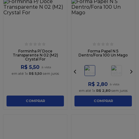
☆
☆
☆
☆
☆
☆
☆
☆
☆
☆
Forminha P/ Doce
Forma Papel N 5
Transparente N 02 (M2)
Dentro/Fora 100 Un Mago
Crystal For
R$
5
,
50
em até
1
x
R$
5
,
50
sem juros
R$
2
,
80
em até
1
x
R$
2
,
80
sem juros
COMPRAR
COMPRAR