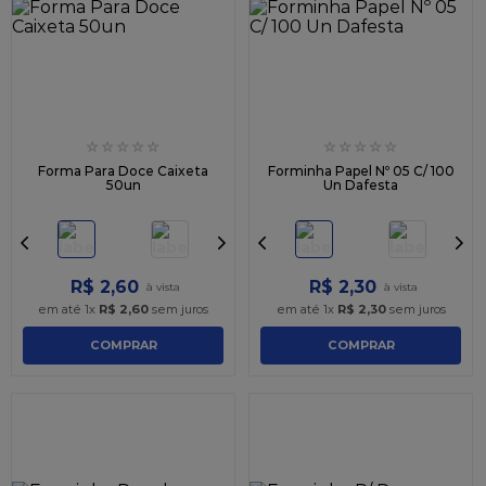
9
º
granulado
10
º
chocolate
☆
☆
☆
☆
☆
☆
☆
☆
☆
☆
Forma Para Doce Caixeta
Forminha Papel Nº 05 C/ 100
50un
Un Dafesta
R$
2
,
60
R$
2
,
30
em até
1
x
R$
2
,
60
sem juros
em até
1
x
R$
2
,
30
sem juros
COMPRAR
COMPRAR