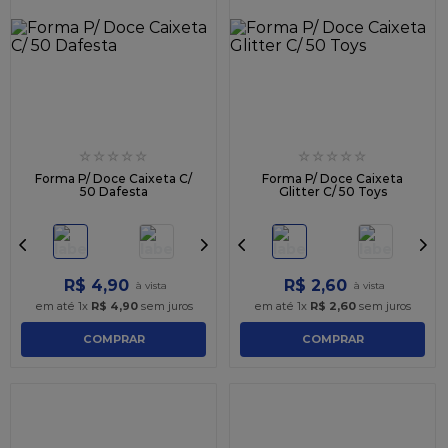
☆
☆
☆
☆
☆
☆
☆
☆
☆
☆
Forma P/ Doce Caixeta C/
Forma P/ Doce Caixeta
50 Dafesta
Glitter C/ 50 Toys
R$
4
,
90
R$
2
,
60
em até
1
x
R$
4
,
90
sem juros
em até
1
x
R$
2
,
60
sem juros
COMPRAR
COMPRAR