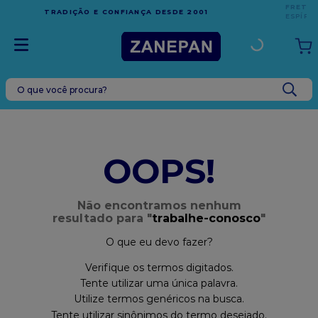
FRETE GRÁTIS
EM COMPRAS ACIMA DE R$1.000,00
 2001
ESPÍRITO SANTO
O que você procura?
TERMOS MAIS BUSCADOS
1
º
caixa
2
º
leite condensado
OOPS!
3
º
vela
4
º
top harald
Não encontramos nenhum
resultado para "
trabalhe-conosco
"
5
º
bala
O que eu devo fazer?
6
º
sacola
Verifique os termos digitados.
7
º
vabene
Tente utilizar uma única palavra.
8
º
granulado
Utilize termos genéricos na busca.
Tente utilizar sinônimos do termo desejado.