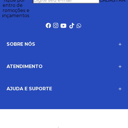
e fique por
CADASTRA
dentro de
promoções e
lançamentos
SOBRE NÓS
ATENDIMENTO
AJUDA E SUPORTE