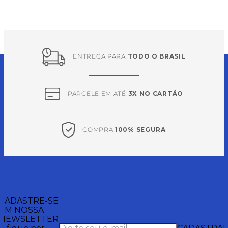
ENTREGA PARA 
TODO O BRASIL
PARCELE EM ATÉ 
3X NO CARTÃO
COMPRA 
100% SEGURA
CADASTRE-SE
EM NOSSA
NEWSLETTER