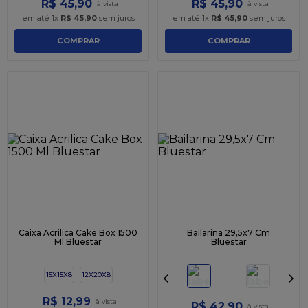
R$
45
,
90
R$
45
,
90
em até
1
x
R$
45
,
90
sem juros
em até
1
x
R$
45
,
90
sem juros
COMPRAR
COMPRAR
Caixa Acrilica Cake Box 1500
Bailarina 29,5x7 Cm
Ml Bluestar
Bluestar
15X15X8
12X20X8
R$
12
,
99
R$
42
,
90