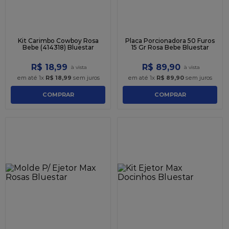
Kit Carimbo Cowboy Rosa
Placa Porcionadora 50 Furos
Bebe (414318) Bluestar
15 Gr Rosa Bebe Bluestar
R$
18
,
99
R$
89
,
90
em até
1
x
R$
18
,
99
sem juros
em até
1
x
R$
89
,
90
sem juros
COMPRAR
COMPRAR