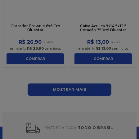
Cortador Brownie 6x6 Cm
Caixa Acrilica 9x14,5x12,5
Bluestar
Coração 750ml Bluestar
R$
26
,
90
R$
13
,
00
em até
1
x
R$
26
,
90
sem juros
em até
1
x
R$
13
,
00
sem juros
COMPRAR
COMPRAR
MOSTRAR MAIS
ENTREGA PARA 
TODO O BRASIL