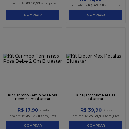
em até
1
x
R$
12
,
99
sem juros
em até
1
x
R$
42
,
90
sem juros
COMPRAR
COMPRAR
Kit Carimbo Femininos Rosa
Kit Ejetor Max Petalas
Bebe 2 Cm Bluestar
Bluestar
R$
17
,
90
R$
39
,
90
em até
1
x
R$
17
,
90
sem juros
em até
1
x
R$
39
,
90
sem juros
COMPRAR
COMPRAR