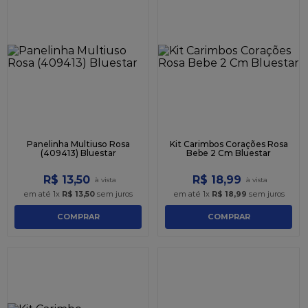
Panelinha Multiuso Rosa
Kit Carimbos Corações Rosa
(409413) Bluestar
Bebe 2 Cm Bluestar
R$
13
,
50
R$
18
,
99
em até
1
x
R$
13
,
50
sem juros
em até
1
x
R$
18
,
99
sem juros
COMPRAR
COMPRAR