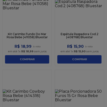
9
º
caixa kraft
10
º
chocolate
Kit Carimbo Fundo Do Mar
Espátula Raspadora Cod.2
Rosa Bebe (411058) Bluestar
(408768) Bluestar
R$
18
,
99
R$
15
,
90
em até
1
x
R$
18
,
99
sem juros
em até
1
x
R$
15
,
90
sem juros
COMPRAR
COMPRAR