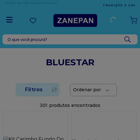
TRADIÇÃO E CONFIANÇA DESDE 2001
O que você procura?
TERMOS MAIS BUSCADOS
1
º
caixa
BLUESTAR
2
º
leite condensado
3
º
vela
4
º
top harald
5
º
bala
301
6
º
sacola
7
º
vabene
8
º
granulado