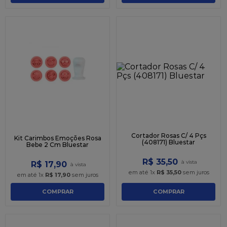
Cortador Rosas C/ 4 Pçs
Kit Carimbos Emoções Rosa
(408171) Bluestar
Bebe 2 Cm Bluestar
R$
35
,
50
R$
17
,
90
em até
1
x
R$
35
,
50
sem juros
em até
1
x
R$
17
,
90
sem juros
COMPRAR
COMPRAR