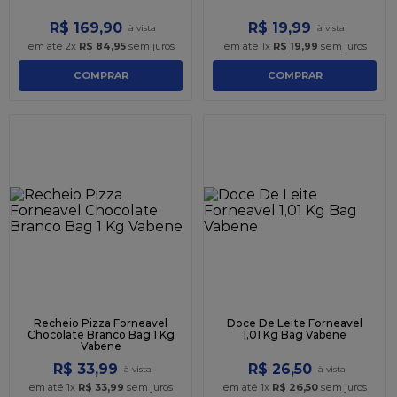
R$
169
,
90
R$
19
,
99
em até
2
x
R$
84
,
95
sem juros
em até
1
x
R$
19
,
99
sem juros
COMPRAR
COMPRAR
Recheio Pizza Forneavel
Doce De Leite Forneavel
Chocolate Branco Bag 1 Kg
1,01 Kg Bag Vabene
Vabene
R$
33
,
99
R$
26
,
50
em até
1
x
R$
33
,
99
sem juros
em até
1
x
R$
26
,
50
sem juros