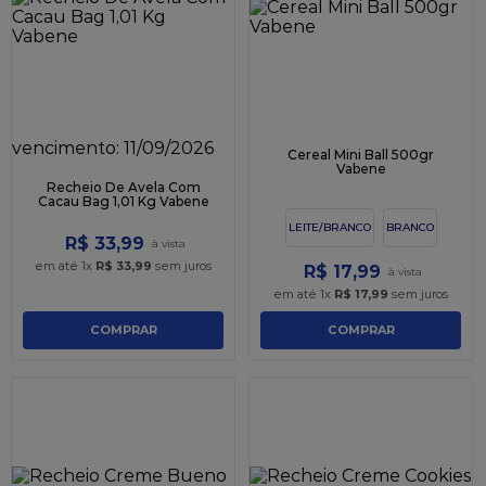
9
º
caixa kraft
10
º
chocolate
vencimento:
11/09/2026
Cereal Mini Ball 500gr
Vabene
Recheio De Avela Com
Cacau Bag 1,01 Kg Vabene
LEITE/BRANCO
BRANCO
R$
33
,
99
em até
1
x
R$
33
,
99
sem juros
R$
17
,
99
em até
1
x
R$
17
,
99
sem juros
COMPRAR
COMPRAR