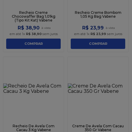
Recheio Creme
Recheio Creme Bombom
Chocowaffer Bag 1,01kg
1,05 Kg Bag Vabene
(Tipo Kit Kat) Vabene
R$
38
,
90
R$
23
,
99
em até
1
x
R$
38
,
90
sem juros
em até
1
x
R$
23
,
99
sem juros
COMPRAR
COMPRAR
Recheio De Avela Com
Creme De Avela Com Cacau
Cacau 3 Kg Vabene
350 Gr Vabene