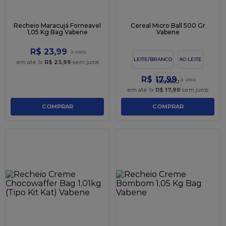
Recheio Maracujá Forneavel
Cereal Micro Ball 500 Gr
1,05 Kg Bag Vabene
Vabene
R$
23
,
99
LEITE/BRANCO
AO LEITE
em até
1
x
R$
23
,
99
sem juros
R$
17
,
99
BRANCO
em até
1
x
R$
17
,
99
sem juros
COMPRAR
COMPRAR