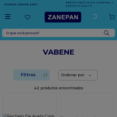
FRETE GRÁTIS
EM COMPRAS ACIMA DE R$1.000,00 PARA O
ESPÍRITO SANTO
O que você procura?
TERMOS MAIS BUSCADOS
1
º
caixa
VABENE
2
º
leite condensado
3
º
vela
4
º
top harald
5
º
bala
42
6
º
sacola
7
º
vabene
8
º
granulado