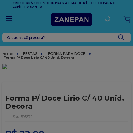
FRETE GRÁTIS
EM COMPRAS ACIMA DE R$1.000,00 PARA O
ESPÍRITO SANTO
O que você procura?
TERMOS MAIS BUSCADOS
1
º
leite condensado
FESTAS
FORMA PARA DOCE
Forma P/ Doce Lirio C/ 40 Unid. Decora
2
º
caixa
3
º
vela
4
º
top harald
5
º
vabene
Forma P/ Doce Lirio C/ 40 Unid.
6
º
sacola
Decora
7
º
granulado
:
595572
8
º
bala