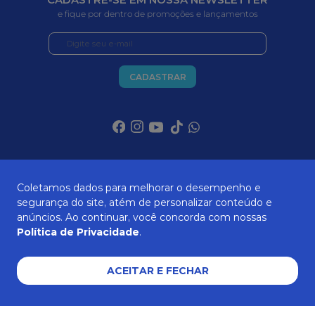
e fique por dentro de promoções e lançamentos
CADASTRAR
SOBRE NÓS
Coletamos dados para melhorar o desempenho e
segurança do site, atém de personalizar conteúdo e
anúncios. Ao continuar, você concorda com nossas
ATENDIMENTO
Política de Privacidade
.
ACEITAR E FECHAR
AJUDA E SUPORTE