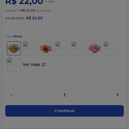
R$
22
,
00
9
º
caixa kraft
em até
1
x
R$
22
,
00
sem juros
10
º
chocolate
R$
22
,
00
VALOR TOTAL:
Cor
:
Areia
Ver mais 21
-
+
1
COMPRAR