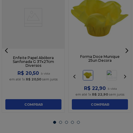
Forma Doce Munique
Enfeite Papel Abóbora
25un Decora
Sanfonada G 37x27cm
Diversos
R$
20
,
50
em até
1
x
R$
20
,
50
sem juros
R$
22
,
90
em até
1
x
R$
22
,
90
sem juros
COMPRAR
COMPRAR