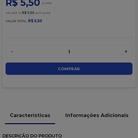
R$
5
,
50
9
º
caixa kraft
10
º
chocolate
em até
1
x
R$
5
,
50
sem juros
R$
5
,
50
VALOR TOTAL:
-
+
1
COMPRAR
Características
Informações Adicionais
DESCRIÇÃO DO PRODUTO