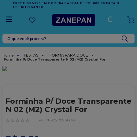
FRETE GRÁTIS
EM COMPRAS ACIMA DE R$1.000,00 PARA O
ESPÍRITO SANTO
O que você procura?
TERMOS MAIS BUSCADOS
1
º
leite condensado
FESTAS
FORMA PARA DOCE
Forminha P/ Doce Transparente N 02 (M2) Crystal For
2
º
caixa
3
º
vela
4
º
top harald
5
º
vabene
Forminha P/ Doce Transparente
6
º
sacola
N 02 (M2) Crystal For
7
º
granulado
☆
☆
☆
☆
☆
:
7898209961320
8
º
bala