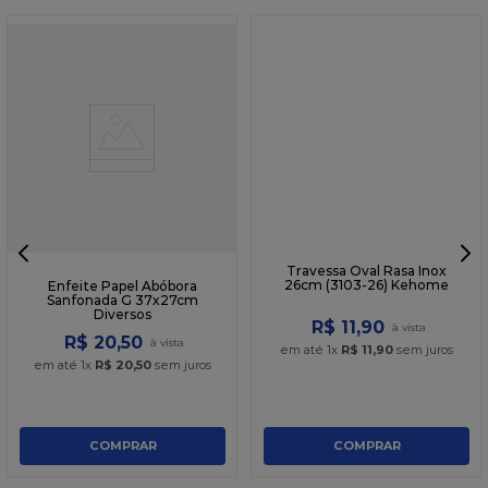
Enfeite Papel Abóbora
Travessa Oval Rasa Inox
Sanfonada G 37x27cm
26cm (3103-26) Kehome
Diversos
R$
20
,
50
R$
11
,
90
em até
1
x
R$
20
,
50
sem juros
em até
1
x
R$
11
,
90
sem juros
COMPRAR
COMPRAR