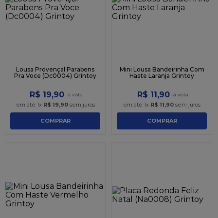
9
º
caixa kraft
10
º
chocolate
Lousa Provençal Parabens
Mini Lousa Bandeirinha Com
Pra Voce (Dc0004) Grintoy
Haste Laranja Grintoy
R$
19
,
90
R$
11
,
90
em até
1
x
R$
19
,
90
sem juros
em até
1
x
R$
11
,
90
sem juros
COMPRAR
COMPRAR