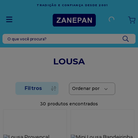
FRETE GRÁTIS
EM COMPRAS ACIMA DE R$1.000,00 PARA O
ESPÍRITO SANTO
O que você procura?
TERMOS MAIS BUSCADOS
1
º
leite condensado
LOUSA
2
º
caixa
3
º
top harald
4
º
vela
5
º
bala
30
6
º
granulado
7
º
vabene
8
º
sacola