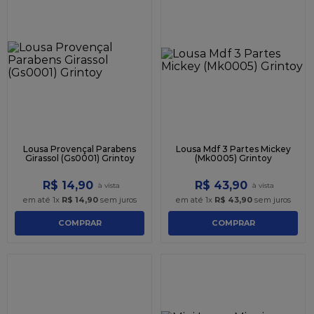
Lousa Provençal Parabens
Lousa Mdf 3 Partes Mickey
Girassol (Gs0001) Grintoy
(Mk0005) Grintoy
R$
14
,
90
R$
43
,
90
em até
1
x
R$
14
,
90
sem juros
em até
1
x
R$
43
,
90
sem juros
COMPRAR
COMPRAR