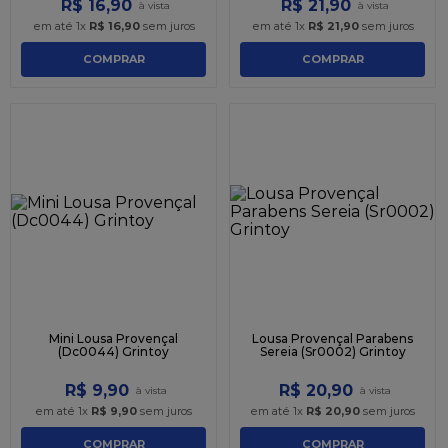
R$
16
,
90
R$
21
,
90
em até
1
x
R$
16
,
90
sem juros
em até
1
x
R$
21
,
90
sem juros
COMPRAR
COMPRAR
Mini Lousa Provençal
Lousa Provençal Parabens
(Dc0044) Grintoy
Sereia (Sr0002) Grintoy
R$
9
,
90
R$
20
,
90
em até
1
x
R$
9
,
90
sem juros
em até
1
x
R$
20
,
90
sem juros
COMPRAR
COMPRAR