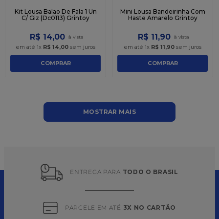
Kit Lousa Balao De Fala 1 Un
Mini Lousa Bandeirinha Com
C/ Giz (Dc0113) Grintoy
Haste Amarelo Grintoy
R$
14
,
00
R$
11
,
90
em até
1
x
R$
14
,
00
sem juros
em até
1
x
R$
11
,
90
sem juros
COMPRAR
COMPRAR
MOSTRAR MAIS
ENTREGA PARA 
TODO O BRASIL
PARCELE EM ATÉ 
3X NO CARTÃO