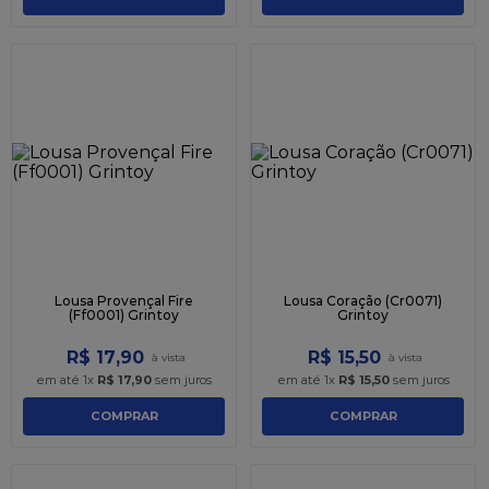
Lousa Provençal Fire
Lousa Coração (Cr0071)
(Ff0001) Grintoy
Grintoy
R$
17
,
90
R$
15
,
50
em até
1
x
R$
17
,
90
sem juros
em até
1
x
R$
15
,
50
sem juros
COMPRAR
COMPRAR