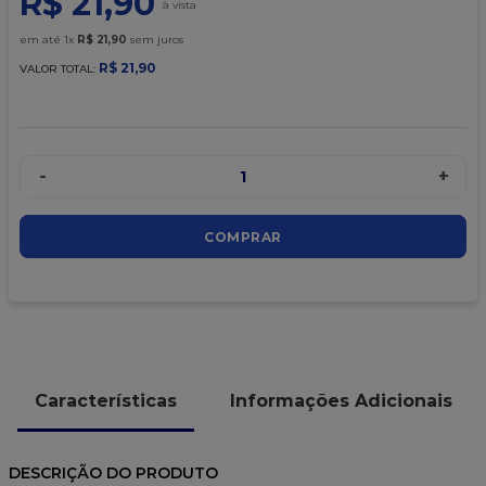
R$
21
,
90
9
º
caixa kraft
em até
1
x
R$
21
,
90
sem juros
10
º
chocolate
R$
21
,
90
VALOR TOTAL:
-
+
1
COMPRAR
Características
Informações Adicionais
DESCRIÇÃO DO PRODUTO