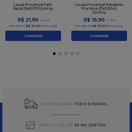
Lousa Provençal Feliz
Lousa Provençal Parabens
Natal (Na0011) Grintoy
Pra Voce (Dc0004)
Grintoy
R$
21
,
90
R$
19
,
90
em até
1
x
R$
21
,
90
sem juros
em até
1
x
R$
19
,
90
sem juros
COMPRAR
COMPRAR
ENTREGA PARA 
TODO O BRASIL
PARCELE EM ATÉ 
3X NO CARTÃO