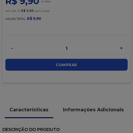
R$
9
,
90
9
º
granulado
em até
1
x
R$
9
,
90
sem juros
10
º
chocolate
R$
9
,
90
VALOR TOTAL:
-
+
1
COMPRAR
Características
Informações Adicionais
DESCRIÇÃO DO PRODUTO