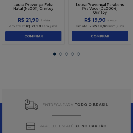
Lousa Provençal Feliz
Lousa Provençal Parabens
Natal (Na0011) Grintoy
Pra Voce (Dc0004)
Grintoy
R$
21
,
90
R$
19
,
90
em até
1
x
R$
21
,
90
sem juros
em até
1
x
R$
19
,
90
sem juros
COMPRAR
COMPRAR
ENTREGA PARA 
TODO O BRASIL
PARCELE EM ATÉ 
3X NO CARTÃO