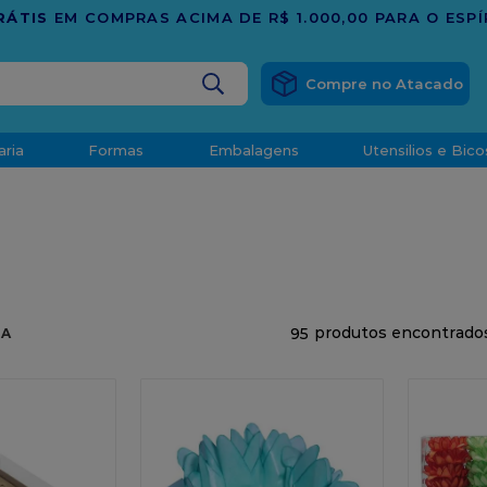
TRADIÇÃO E CONFIANÇA DESDE 2001
BUSCADOS
aria
Formas
Embalagens
Utensilios e Bico
densado
d
95
RA
o
t