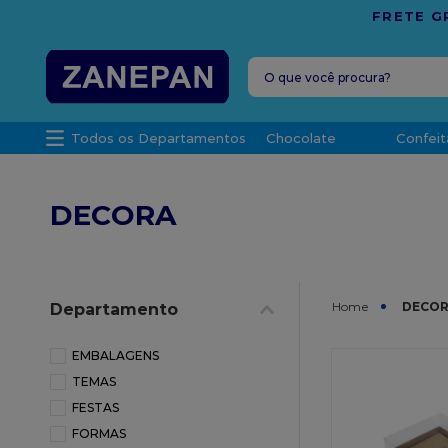
O que você procura?
TERMOS MAIS 
Todos os Departamentos
Chocolate
Confeit
1
º
vela
2
º
leite con
DECORA
3
º
top haral
4
º
bala
5
º
chocolate
DECO
Departamento
6
º
granulad
7
º
vabene
EMBALAGENS
TEMAS
8
º
caixa
FESTAS
9
º
caixa kraf
FORMAS