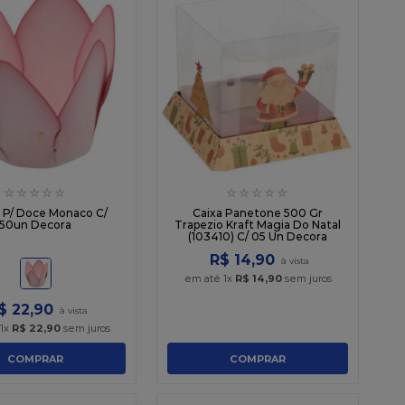
☆
☆
☆
☆
☆
☆
☆
☆
☆
☆
 P/ Doce Monaco C/
Caixa Panetone 500 Gr
50un Decora
Trapezio Kraft Magia Do Natal
(103410) C/ 05 Un Decora
R$
14
,
90
em até
1
x
R$
14
,
90
sem juros
$
22
,
90
1
x
R$
22
,
90
sem juros
COMPRAR
COMPRAR