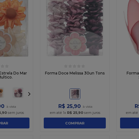
☆
☆
☆
☆
☆
☆
☆
Estrela Do Mar
Forma Doce Melissa 30un Tons
Forma
ultico.
90
R$
25
,
90
R
5
,
90
sem juros
em até
1
x
R$
25
,
90
sem juros
em até
RAR
COMPRAR