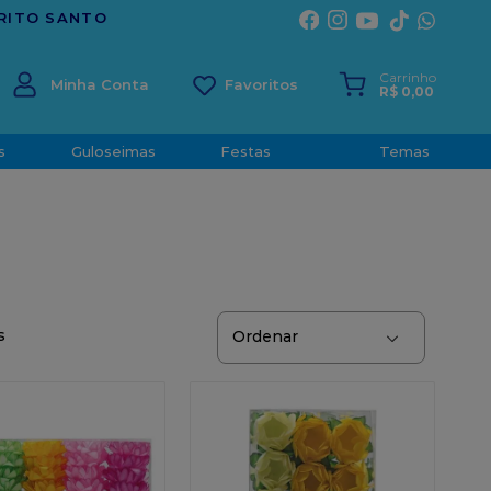
Carrinho
Minha Conta
R$
0
,
00
s
Guloseimas
Festas
Temas