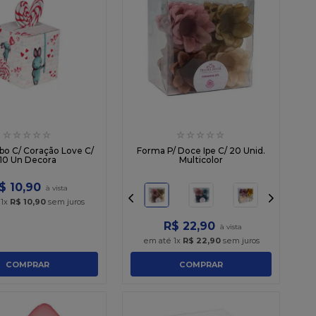
☆
☆
☆
☆
☆
☆
☆
☆
☆
☆
bo C/ Coração Love C/
Forma P/ Doce Ipe C/ 20 Unid.
10 Un Decora
Multicolor
$
10
,
90
é
1
x
R$
10
,
90
sem juros
R$
22
,
90
em até
1
x
R$
22
,
90
sem juros
COMPRAR
COMPRAR