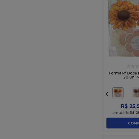
Rosa Claro
Rosa Seco
Rosa Seco 1
Rosa Seco 2
Rose
Rose Gold
Roxo
Tay Day
☆
☆
☆
Tons De Amarelo
Forma P/ Doce 
20 Uni M
Tons De Nude
Tons De Rosa
Tons De Rosa Matte
Tons Envelhecidos
R$
25
,
Verde Agua Antigo
em até
1
x
R$
2
Verde Escuro
COMP
Verde LimÃ£o
Verde Limao Claro