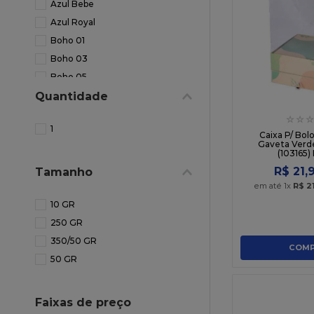
Azul Bebe
NEON
Azul Royal
Boho 01
Boho 03
Boho 05
Quantidade
Boho 07
Boho 13
☆
☆
☆
1
Boho 17
Caixa P/ Bo
Gaveta Verd
Caramelo
(103165)
Castanho
R$
21
,
Tamanho
em até
1
x
R$
2
Coral
Creme
10 GR
Goiaba
250 GR
Laranja
350/50 GR
COMP
Lilas Claro
50 GR
Marfim
Marsala
Faixas de preço
Multicolor 1