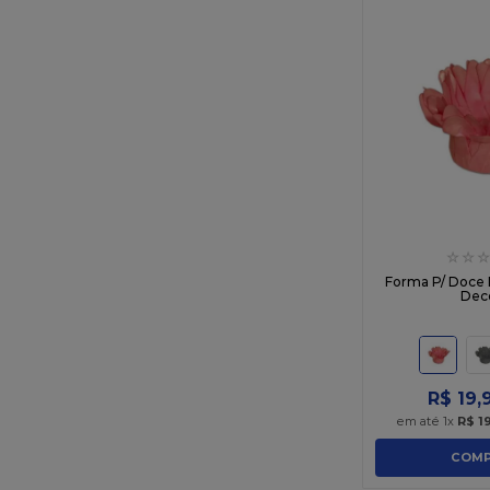
Verde Oliva Matte
Vermelho
☆
☆
☆
Forma P/ Doce I
Dec
R$
19
,
em até
1
x
R$
1
COMP