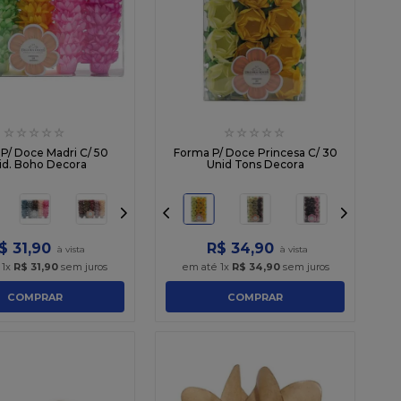
☆
☆
☆
☆
☆
☆
☆
☆
☆
☆
P/ Doce Madri C/ 50
Forma P/ Doce Princesa C/ 30
id. Boho Decora
Unid Tons Decora
$
31
,
90
R$
34
,
90
é
1
x
R$
31
,
90
sem juros
em até
1
x
R$
34
,
90
sem juros
COMPRAR
COMPRAR