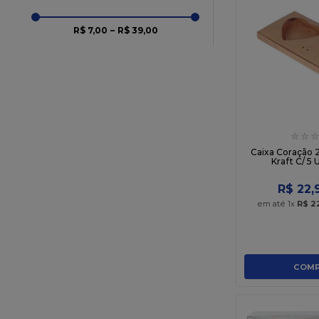
Multicolor 2
R$ 7,00
–
R$ 39,00
Multicolor 3
Multicolor 4
Multicolor 6
Multicolor 7
Multicolor 8
Multicolor 9
☆
☆
☆
Musgo
Caixa Coração 
Kraft C/ 5
Nude
Nude Matte
R$
22
,
Palha
em até
1
x
R$
2
Pessego
Prata
Preto
COMP
Rosa Antigo Matte
Rosa Bebe
Rosa Chiclete