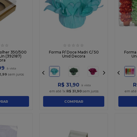
☆
☆
☆
☆
☆
☆
☆
olher 350/500
Forma P/ Doce Madri C/ 50
Forma 
 Un (392187)
Unid Decora
Un
ora
99
2
,
99
sem juros
R$
31
,
90
R
em até
1
x
R$
31
,
90
sem juros
em at
RAR
COMPRAR