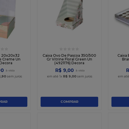
☆
☆
☆
☆
☆
☆
☆
lo 20x20x32
Caixa Ovo De Pascoa 350/500
Caixa 
e Creme Un
Gr Vitrine Floral Green Un
Bra
 Decora
(4921176) Decora
90
R$
9
,
00
1
,
90
sem juros
em até
1
x
R$
9
,
00
sem juros
em at
RAR
COMPRAR