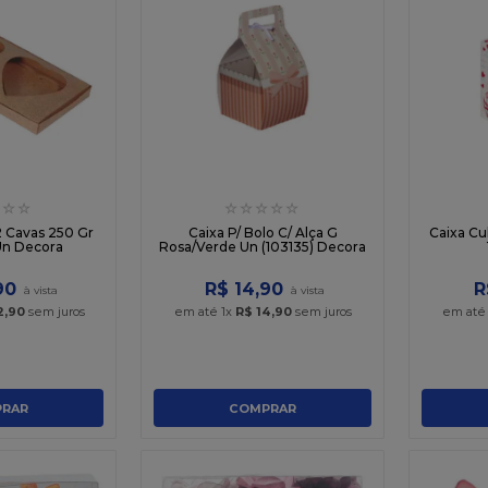
☆
☆
☆
☆
☆
☆
☆
2 Cavas 250 Gr
Caixa P/ Bolo C/ Alça G
Caixa Cu
 Un Decora
Rosa/Verde Un (103135) Decora
90
R$
14
,
90
R
2
,
90
sem juros
em até
1
x
R$
14
,
90
sem juros
em at
RAR
COMPRAR