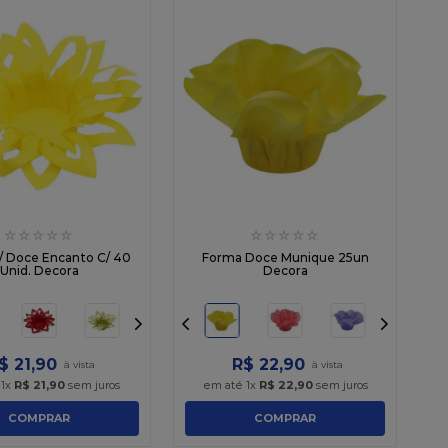
☆
☆
☆
☆
☆
☆
☆
☆
☆
☆
/ Doce Encanto C/ 40
Forma Doce Munique 25un
Unid. Decora
Decora
$
21
,
90
R$
22
,
90
é
1
x
R$
21
,
90
sem juros
em até
1
x
R$
22
,
90
sem juros
COMPRAR
COMPRAR