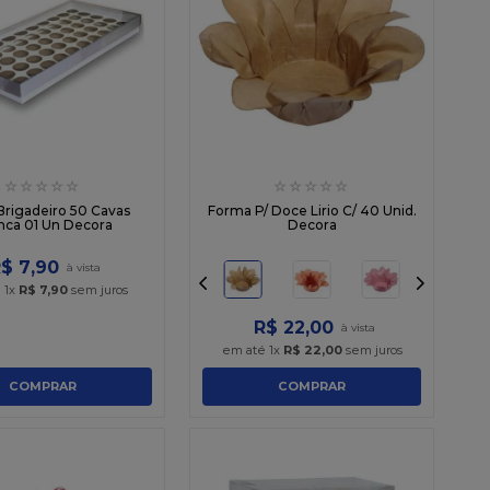
☆
☆
☆
☆
☆
☆
☆
☆
☆
☆
Brigadeiro 50 Cavas
Forma P/ Doce Lirio C/ 40 Unid.
nca 01 Un Decora
Decora
R$
7
,
90
é
1
x
R$
7
,
90
sem juros
R$
22
,
00
em até
1
x
R$
22
,
00
sem juros
COMPRAR
COMPRAR