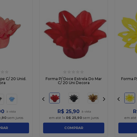
☆
☆
☆
☆
☆
☆
☆
pe C/ 20 Unid.
Forma P/ Doce Estrela Do Mar
Forma P
ora
C/ 20 Uni Decora
90
R$
25
,
90
R
9
,
90
sem juros
em até
1
x
R$
25
,
90
sem juros
em at
RAR
COMPRAR