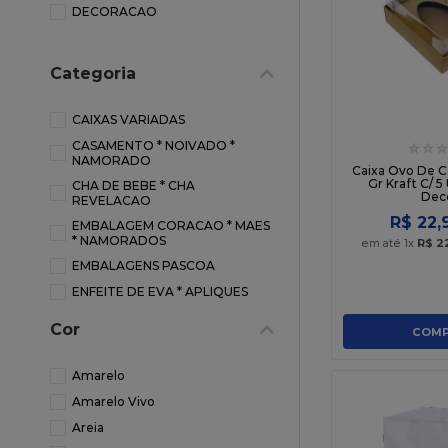
DECORACAO
10
º
sacola
Categoria
CAIXAS VARIADAS
CASAMENTO * NOIVADO *
☆
☆
☆
NAMORADO
Caixa Ovo De C
Gr Kraft C/ 5
CHA DE BEBE * CHA
Dec
REVELACAO
R$
22
,
EMBALAGEM CORACAO * MAES
* NAMORADOS
em até
1
x
R$
2
EMBALAGENS PASCOA
ENFEITE DE EVA * APLIQUES
FLAMINGO * TROPICAL
Cor
COMP
FLORES DECORATIVAS
FORMA PARA DOCE
Amarelo
JARDIM * BORBOLETAS *
Amarelo Vivo
BOSQUE
Areia
NATAL