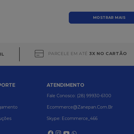
MOSTRAR MAIS
PARCELE EM ATÉ
3X NO CARTÃO
IL
PORTE
ATENDIMENTO
Fale Conosco: (28) 99930-6100
gamento
Ecommerce@zanepan.com.br
uções
Skype: Ecommerce_466