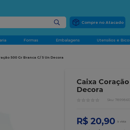
RÁTIS
EM COMPRAS ACIMA DE R$ 1.000,00 PARA O ESP
BUSCADOS
aria
Formas
Embalagens
Utensilios e Bico
densado
ração 500 Gr Branca C/ 5 Un Decora
d
Caixa Coração
Decora
☆
☆
☆
☆
☆
:
7899861
o
R$
20
,
90
t