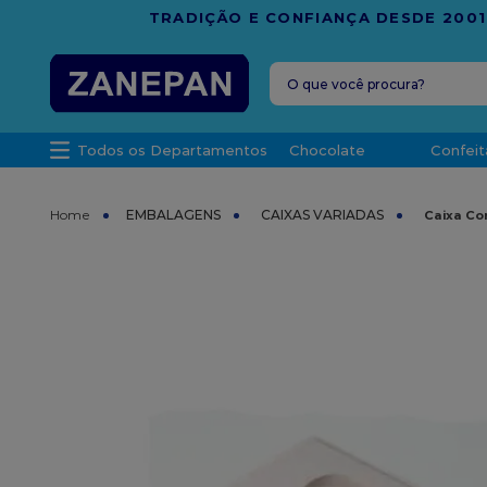
FRETE G
O que você procura?
TERMOS MAIS 
Todos os Departamentos
Chocolate
Confeit
1
º
leite con
2
º
caixa
EMBALAGENS
CAIXAS VARIADAS
Caixa Co
3
º
vela
4
º
top haral
5
º
vabene
6
º
sacola
7
º
granulad
8
º
bala
9
º
caixa kraf