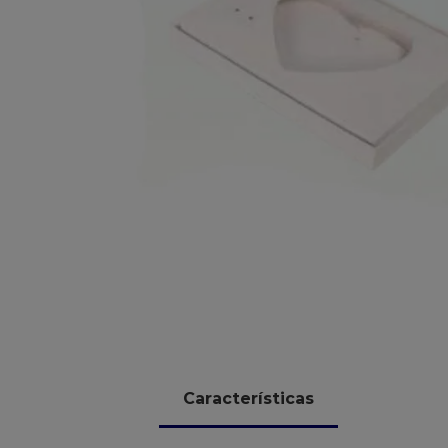
10
º
chocolate
Características