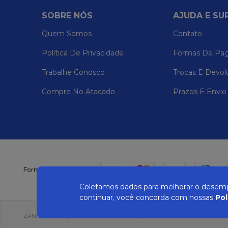
SOBRE NÓS
AJUDA E SU
Quem Somos
Contato
Política De Privacidade
Formas De Pa
Trabalhe Conosco
Trocas E Devol
Compre No Atacado
Prazos E Envio
Formas de pagamento
Coletamos dados para melhorar o desempe
continuar, você concorda com nossas
Pol
ZANEPAN 2022 | CNPJ: 04.319.228/0001-08 | AVENIDA MAURO MIRANDA MAD