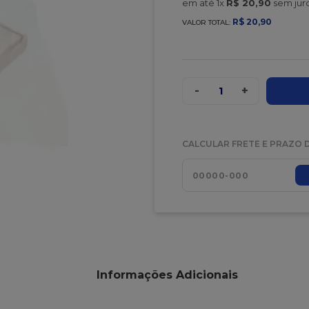
em até
1
x
R$
20
,
90
sem jur
R$
20
,
90
VALOR TOTAL:
-
+
1
CALCULAR FRETE E PRAZO 
Informações Adicionais