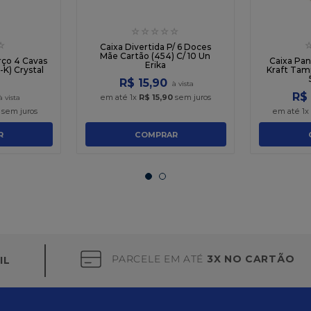
☆
☆
☆
☆
☆
☆
Caixa Divertida P/ 6 Doces
Mãe Cartão (454) C/ 10 Un
rço 4 Cavas
Caixa Pan
Erika
-K) Crystal
Kraft Tam
R$
15
,
90
R$
em até
1
x
R$
15
,
90
sem juros
sem juros
em até
1
x
R
COMPRAR
PARCELE EM ATÉ
3X NO CARTÃO
IL