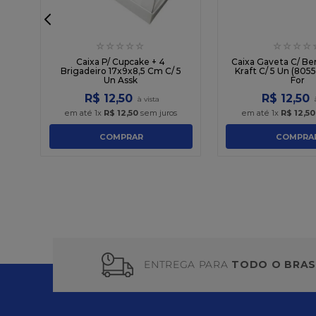
☆
☆
☆
☆
☆
☆
☆
☆
☆
r
Caixa P/ Cupcake + 4
Caixa Gaveta C/ Be
Brigadeiro 17x9x8,5 Cm C/ 5
Kraft C/ 5 Un (8055
Un Assk
For
R$
12
,
50
R$
12
,
50
em até
1
x
R$
12
,
50
sem juros
em até
1
x
R$
12
,
50
COMPRAR
COMPRA
ENTREGA PARA
TODO O BRAS