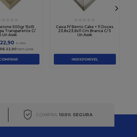
☆
☆
☆
☆
☆
☆
☆
☆
☆
☆
etone 500gr 15x15
Caixa P/ Bento Cake + 11 Doces
pa Transparente C/
23,8x23,8x11 Cm Branca C/ 5
5 Un Assk
Un Assk
22
,
90
R$
22
,
90
sem juros
COMPRAR
INDISPONÍVEL
COMPRA
100% SEGURA