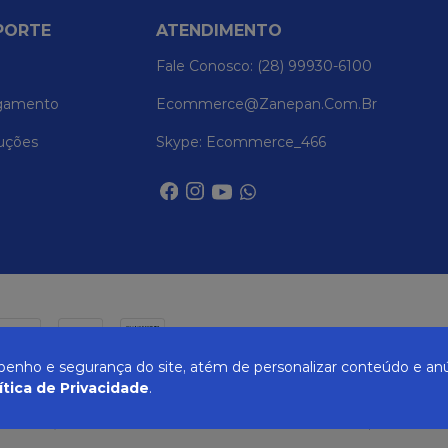
PORTE
ATENDIMENTO
Fale Conosco: (28) 99930-6100
gamento
Ecommerce@zanepan.com.br
uções
Skype: Ecommerce_466
nho e segurança do site, atém de personalizar conteúdo e anú
ítica de Privacidade
.
UREIRA, 514 - ELPÍDIO VOLPINI - CACHOEIRO DE ITAPEMIRIM - ES | CEP 29309-71