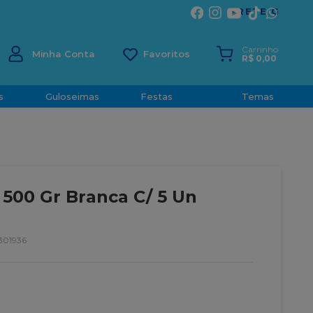
ÍRITO SANTO
Carrinho
Minha Conta
R$
0
,
00
s
Guloseimas
Festas
Temas
 500 Gr Branca C/ 5 Un
301936