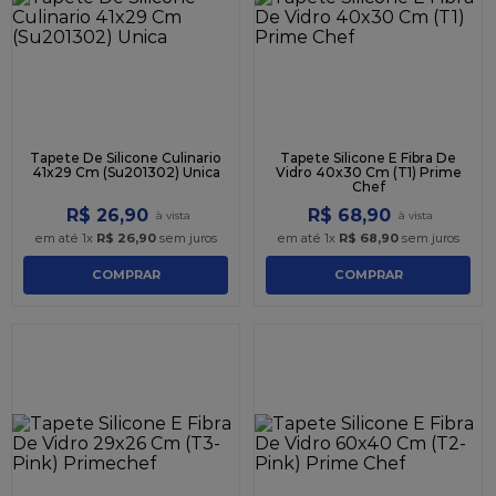
9
º
caixa kraft
10
º
chocolate
Tapete De Silicone Culinario
Tapete Silicone E Fibra De
41x29 Cm (Su201302) Unica
Vidro 40x30 Cm (T1) Prime
Chef
R$
26
,
90
R$
68
,
90
em até
1
x
R$
26
,
90
sem juros
em até
1
x
R$
68
,
90
sem juros
COMPRAR
COMPRAR