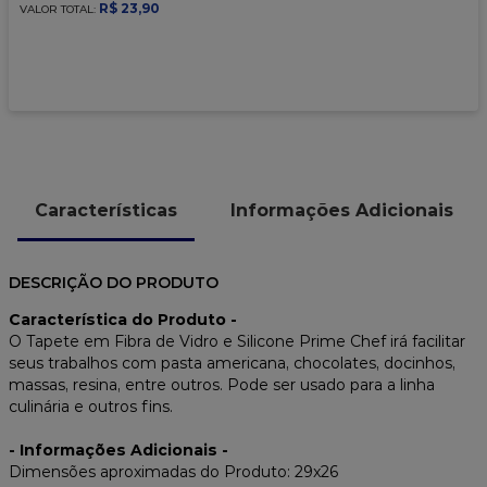
9
º
caixa kraft
R$
23
,
90
VALOR TOTAL:
10
º
chocolate
Características
Informações Adicionais
DESCRIÇÃO DO PRODUTO
Característica do Produto -
O Tapete em Fibra de Vidro e Silicone Prime Chef irá facilitar
seus trabalhos com pasta americana, chocolates, docinhos,
massas, resina, entre outros. Pode ser usado para a linha
culinária e outros fins.
- Informações Adicionais -
Dimensões aproximadas do Produto: 29x26