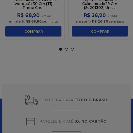
Vidro 40x30 Cm (T1)
Culinario 41x29 Cm
Prime Chef
(Su201302) Unica
R$
68
,
90
R$
26
,
90
em até
1
x
R$
68
,
90
sem juros
em até
1
x
R$
26
,
90
sem juros
COMPRAR
COMPRAR
ENTREGA PARA 
TODO O BRASIL
PARCELE EM ATÉ 
3X NO CARTÃO