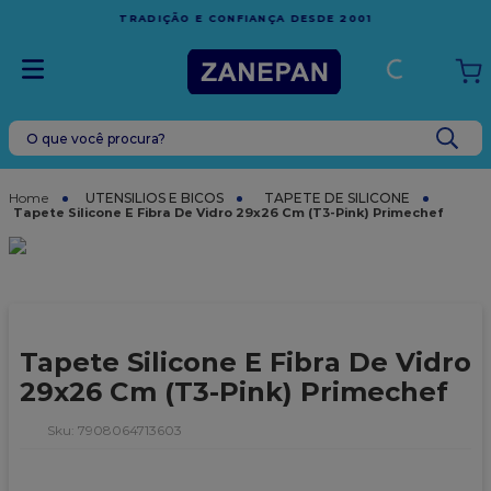
FRETE GRÁTIS
EM COMPRAS ACIMA DE R$1.000,00 PARA
1
ESPÍRITO SANTO
O que você procura?
TERMOS MAIS BUSCADOS
1
º
leite condensado
UTENSILIOS E BICOS
TAPETE DE SILICONE
Tapete Silicone E Fibra De Vidro 29x26 Cm (T3-Pink) Primechef
2
º
caixa
3
º
top harald
4
º
vela
5
º
bala
Tapete Silicone E Fibra De Vidro
6
º
granulado
29x26 Cm (T3-Pink) Primechef
7
º
vabene
:
7908064713603
8
º
sacola