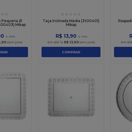
☆
☆
☆
☆
☆
☆
☆
da Pequena Ø
Taça Inclinada Media (3t00401)
Raspad
3t00403) Mikap
Mikap
90
R$
13
,
90
2
,
90
sem juros
em até
1
x
R$
13
,
90
sem juros
em at
RAR
COMPRAR