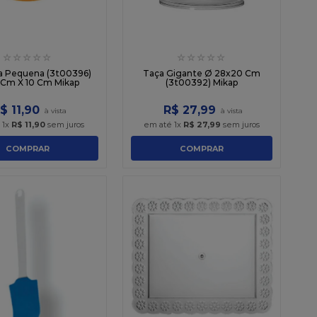
☆
☆
☆
☆
☆
☆
☆
☆
☆
☆
ra Pequena (3t00396)
Taça Gigante Ø 28x20 Cm
 Cm X 10 Cm Mikap
(3t00392) Mikap
$
11
,
90
R$
27
,
99
é
1
x
R$
11
,
90
sem juros
em até
1
x
R$
27
,
99
sem juros
COMPRAR
COMPRAR