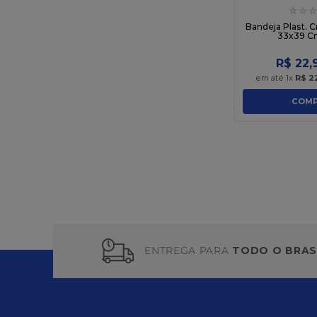
☆
☆
☆
Bandeja Plast. C
33x39 C
R$
22
,
em até
1
x
R$
2
COMP
ENTREGA PARA
TODO O BRAS