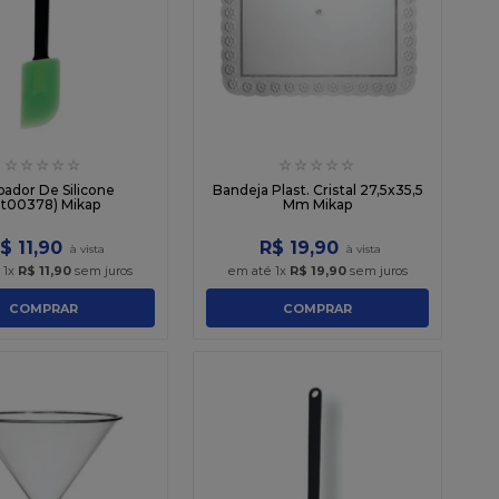
☆
☆
☆
☆
☆
☆
☆
☆
☆
☆
pador De Silicone
Bandeja Plast. Cristal 27,5x35,5
3t00378) Mikap
Mm Mikap
$
11
,
90
R$
19
,
90
é
1
x
R$
11
,
90
sem juros
em até
1
x
R$
19
,
90
sem juros
COMPRAR
COMPRAR