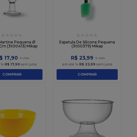
☆
☆
☆
☆
☆
☆
☆
☆
☆
☆
Martine Pequena Ø
Espatula De Silicone Pequena
Cm (3t00413) Mikap
(3t00379) Mikap
$
17
,
90
R$
23
,
99
é
1
x
R$
17
,
90
sem juros
em até
1
x
R$
23
,
99
sem juros
COMPRAR
COMPRAR