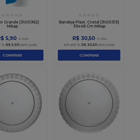
☆
☆
☆
☆
☆
☆
☆
☆
☆
☆
or Grande (3t00362)
Bandeja Plast. Cristal (3t00313)
Mikap
39x48 Cm Mikap
R$
5
,
90
R$
30
,
50
é
1
x
R$
5
,
90
sem juros
em até
1
x
R$
30
,
50
sem juros
COMPRAR
COMPRAR