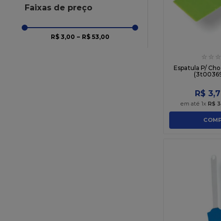
DECORATIVAS
Faixas de preço
TACAS/VASOS ACRILICOS
TOALHA DE MESA
R$ 3,00
–
R$ 53,00
☆
☆
☆
Espatula P/ Ch
(3t00369
R$
3
,
7
em até
1
x
R$
3
COMP