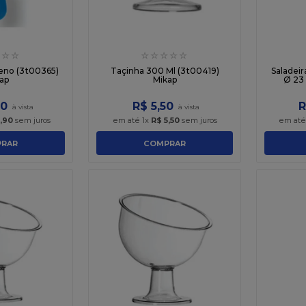
☆
☆
☆
☆
☆
☆
☆
eno (3t00365)
Taçinha 300 Ml (3t00419)
Saladei
ap
Mikap
Ø 23
0
R$
5
,
50
R
,
90
sem juros
em até
1
x
R$
5
,
50
sem juros
em at
RAR
COMPRAR