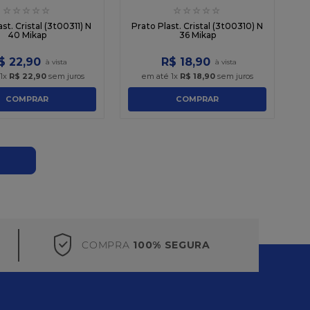
☆
☆
☆
☆
☆
☆
☆
☆
☆
☆
st. Cristal (3t00311) N
Prato Plast. Cristal (3t00310) N
40 Mikap
36 Mikap
$
22
,
90
R$
18
,
90
1
x
R$
22
,
90
sem juros
em até
1
x
R$
18
,
90
sem juros
COMPRAR
COMPRAR
COMPRA
100% SEGURA