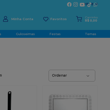
ÍRITO SANTO
Carrinho
Minha Conta
R$
0
,
00
s
Guloseimas
Festas
Temas