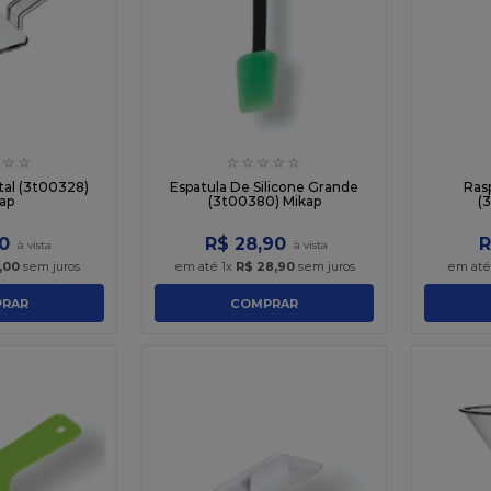
☆
☆
☆
☆
☆
☆
☆
stal (3t00328)
Espatula De Silicone Grande
Ras
ap
(3t00380) Mikap
(
0
R$
28
,
90
R
,
00
sem juros
em até
1
x
R$
28
,
90
sem juros
em at
RAR
COMPRAR