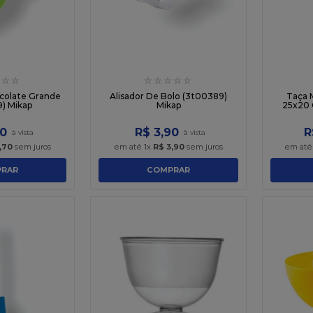
☆
☆
☆
☆
☆
☆
☆
ocolate Grande
Alisador De Bolo (3t00389)
Taça 
) Mikap
Mikap
25x20 
0
R$
3
,
90
R
,
70
sem juros
em até
1
x
R$
3
,
90
sem juros
em at
RAR
COMPRAR