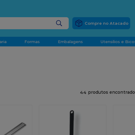
RÁTIS
EM COMPRAS ACIMA DE R$ 1.000,00 PARA O ESP
BUSCADOS
aria
Formas
Embalagens
Utensilios e Bico
densado
d
44
o
t