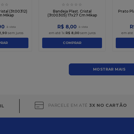
☆
☆
☆
☆
☆
☆
☆
ristal (3t00312)
Bandeja Plast. Cristal
Prato Pla
m Mikap
(3t00305) 17x27 Cm Mikap
90
R$
8
,
00
R
2
,
90
sem juros
em até
1
x
R$
8
,
00
sem juros
em até
RAR
COMPRAR
MOSTRAR MAIS
PARCELE EM ATÉ
3X NO CARTÃO
IL