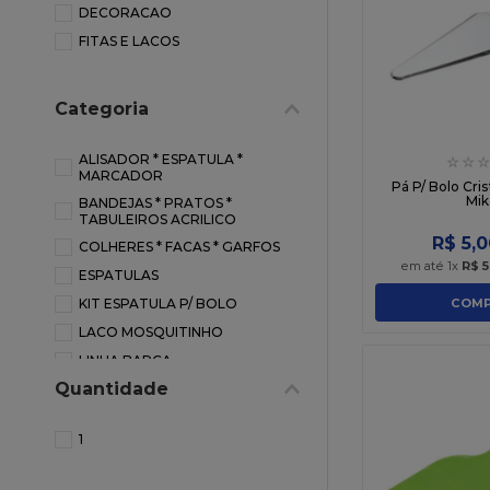
DECORACAO
10
º
sacola
FITAS E LACOS
Categoria
ALISADOR * ESPATULA *
☆
☆
☆
MARCADOR
Pá P/ Bolo Cri
Mik
BANDEJAS * PRATOS *
TABULEIROS ACRILICO
R$
5
,
0
COLHERES * FACAS * GARFOS
em até
1
x
R$
5
ESPATULAS
COMP
KIT ESPATULA P/ BOLO
LACO MOSQUITINHO
LINHA BARCA
Quantidade
PRATOS * BANDEJAS * CAKEB
ROLO DE MASSAS
1
SALADEIRA
TACAS E BOLEIRAS