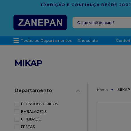
FRETE G
O que você procura?
TERMOS MAIS 
Todos os Departamentos
Chocolate
Confeit
1
º
vela
2
º
leite con
MIKAP
3
º
top haral
4
º
bala
5
º
chocolate
MIKAP
Departamento
6
º
granulad
7
º
vabene
UTENSILIOS E BICOS
EMBALAGENS
8
º
caixa
UTILIDADE
9
º
caixa kraf
FESTAS