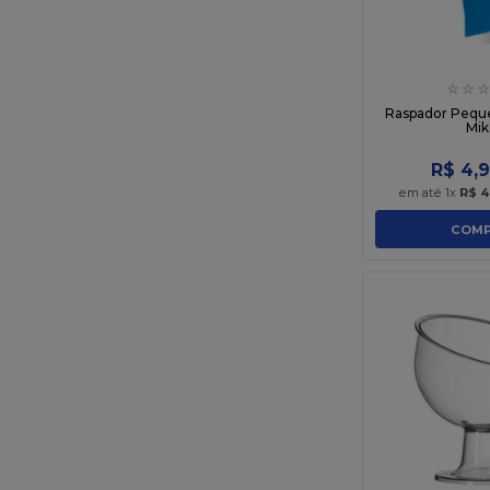
☆
☆
☆
Raspador Pequ
Mik
R$
4
,
9
em até
1
x
R$
4
COMP