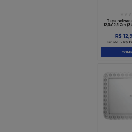
☆
☆
☆
Taça Inclina
12,5x12,5 Cm (
R$
12
,
em até
1
x
R$
1
COMP