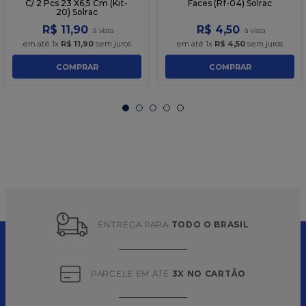
C/ 2 Pcs 23 X6,5 Cm (Kit-
Faces (Rf-04) Solrac
20) Solrac
R$
11
,
90
R$
4
,
50
em até
1
x
R$
11
,
90
sem juros
em até
1
x
R$
4
,
50
sem juros
COMPRAR
COMPRAR
ENTREGA PARA 
TODO O BRASIL
PARCELE EM ATÉ 
3X NO CARTÃO