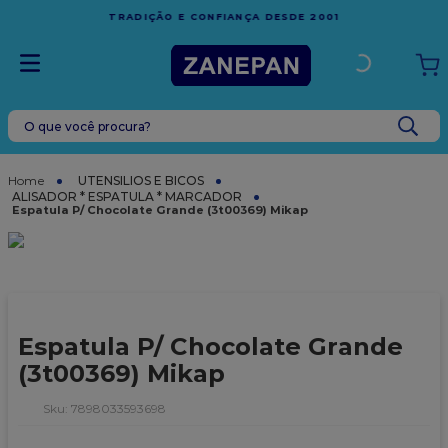
FRETE GRÁTIS
EM COMPRAS ACIMA DE R$1.000,00 PARA
1
ESPÍRITO SANTO
O que você procura?
TERMOS MAIS BUSCADOS
1
º
leite condensado
UTENSILIOS E BICOS
ALISADOR * ESPATULA * MARCADOR
2
º
caixa
Espatula P/ Chocolate Grande (3t00369) Mikap
3
º
top harald
4
º
vela
5
º
bala
Espatula P/ Chocolate Grande
6
º
granulado
(3t00369) Mikap
7
º
vabene
:
7898033593698
8
º
sacola