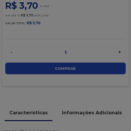
9
º
caixa kraft
R$
3
,
70
10
º
chocolate
em até
1
x
R$
3
,
70
sem juros
R$
3
,
70
VALOR TOTAL:
-
+
1
COMPRAR
Características
Informações Adicionais