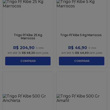
9
º
sacola
10
º
caixa kraft
Trigo P/ Kibe 25 Kg
Trigo P/ Kibe 5 Kg Marrocos
Marrocos
R$
204
,
90
R$
46
,
90
em até
3
x
R$
68
,
30
sem juros
em até
1
x
R$
46
,
90
sem juros
COMPRAR
COMPRAR