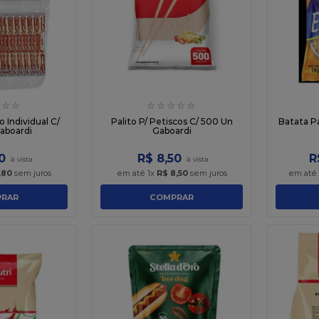
☆
☆
☆
☆
☆
☆
☆
 Individual C/
Palito P/ Petiscos C/ 500 Un
Batata Pa
aboardi
Gaboardi
0
R$
8
,
50
R
,
80
sem juros
em até
1
x
R$
8
,
50
sem juros
em até
RAR
COMPRAR