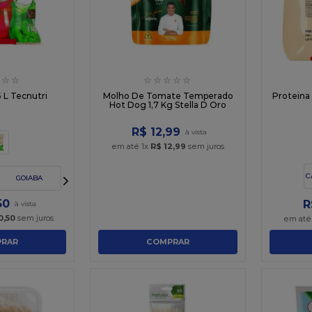
☆
☆
☆
☆
☆
☆
☆
 L Tecnutri
Molho De Tomate Temperado
Proteina
Hot Dog 1,7 Kg Stella D Oro
R$
12
,
99
em até
1
x
R$
12
,
99
sem juros
C
GOIABA
50
R
0
,
50
sem juros
em at
RAR
COMPRAR