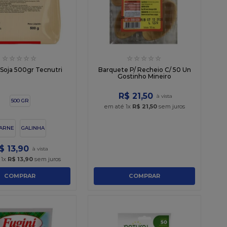
☆
☆
☆
☆
☆
☆
☆
☆
☆
☆
 Soja 500gr Tecnutri
Barquete P/ Recheio C/ 50 Un
Gostinho Mineiro
R$
21
,
50
500 GR
em até
1
x
R$
21
,
50
sem juros
ARNE
GALINHA
$
13
,
90
é
1
x
R$
13
,
90
sem juros
COMPRAR
COMPRAR