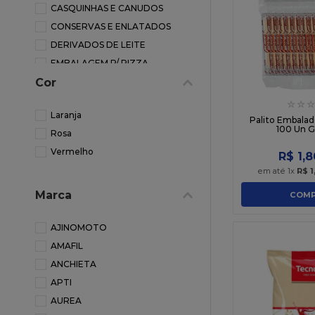
CASQUINHAS E CANUDOS
10
º
sacola
CONSERVAS E ENLATADOS
DERIVADOS DE LEITE
EMBALAGEM P/ PIZZA
Cor
FARINHA DE ROSCA
FAROFA
☆
☆
☆
Laranja
KETCHUP
Palito Embalado
100 Un G
Rosa
MAIONESE
Vermelho
MISTURA MILANESA
R$
1
,
8
em até
1
x
R$
1
MOLHOS
MOSTARDA
Marca
COMP
PALITOS/ESPETOS/CANUDOS
PRODUTOS DE LANCHO E
AJINOMOTO
RESTAUR
AMAFIL
PROTEINA DE SOJA
ANCHIETA
PURE/FLOCOS DE BATATA
APTI
QUEIJO RALADO
AUREA
REFRESCOS