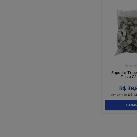
☆
☆
☆
Suporte Trip
Pizza C/
R$
38
,
em até
1
x
R$
3
COMP