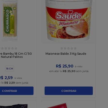
☆
☆
☆
☆
☆
☆
☆
☆
☆
☆
De Bambu 18 Cm C/ 50
Maionese Balde 3 Kg Saude
 Natural Palitos
R$
25
,
90
18 CM
em até
1
x
R$
25
,
90
sem juros
R$
2
,
59
é
1
x
R$
2
,
59
sem juros
COMPRAR
COMPRAR