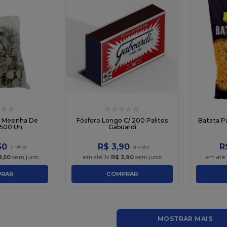
☆
☆
☆
☆
☆
☆
☆
e Mesinha De
Fósforo Longo C/ 200 Palitos
Batata Pa
 500 Un
Gaboardi
50
R$
3
,
90
R
8
,
50
sem juros
em até
1
x
R$
3
,
90
sem juros
em até
RAR
COMPRAR
MOSTRAR MAIS