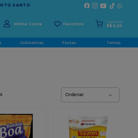
Carrinho
Minha Conta
R$
0
,
00
s
Guloseimas
Festas
Temas