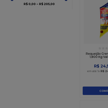
40 CM
R$ 0,00
–
R$ 205,00
TOZZI
45
UAU CHIPS
50 GR
VALE DO PARDO
500 GR
VERDEORO
VICENTE SO
VIGOR
WR
☆
☆
☆
ZILLI
Requeijão Cre
1,800 Kg Va
R$
24
,
em até
1
x
R$
2
COMP