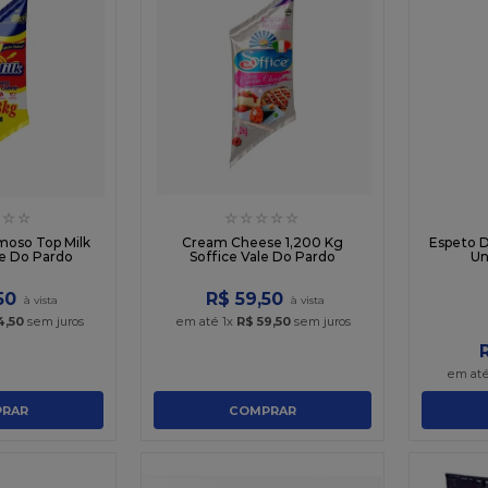
☆
☆
☆
☆
☆
☆
☆
moso Top Milk
Cream Cheese 1,200 Kg
Espeto 
le Do Pardo
Soffice Vale Do Pardo
Un
50
R$
59
,
50
4
,
50
sem juros
em até
1
x
R$
59
,
50
sem juros
em at
RAR
COMPRAR