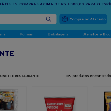
TRADIÇÃO E CONFIANÇA DESDE 2001
BUSCADOS
aria
Formas
Embalagens
Utensilios e Bico
densado
NTE
d
185
ONETE E RESTAURANTE
o
t