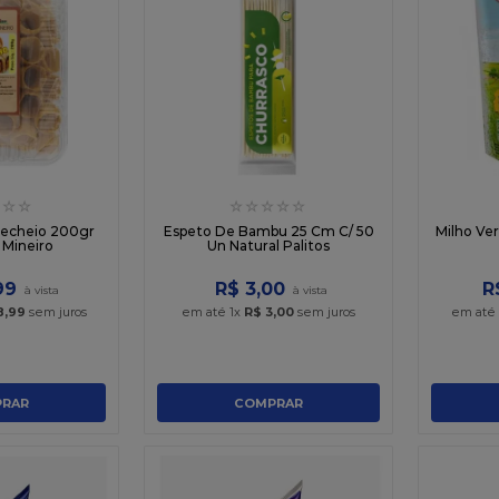
☆
☆
☆
☆
☆
☆
☆
Recheio 200gr
Espeto De Bambu 25 Cm C/ 50
Milho Ver
 Mineiro
Un Natural Palitos
99
R$
3
,
00
R
8
,
99
sem juros
em até
1
x
R$
3
,
00
sem juros
em até
RAR
COMPRAR