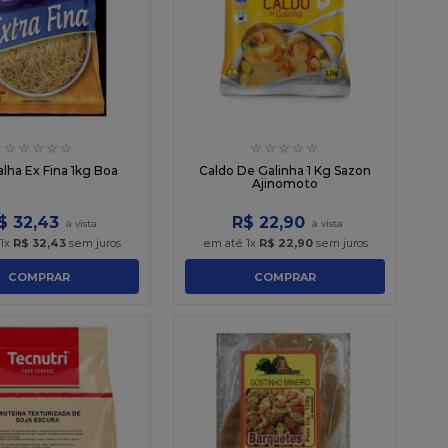
☆
☆
☆
☆
☆
☆
☆
☆
☆
☆
lha Ex Fina 1kg Boa
Caldo De Galinha 1 Kg Sazon
Ajinomoto
$
32
,
43
R$
22
,
90
1
x
R$
32
,
43
sem juros
em até
1
x
R$
22
,
90
sem juros
COMPRAR
COMPRAR