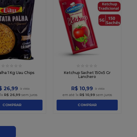
☆
☆
☆
☆
☆
☆
☆
☆
☆
☆
lha 1 Kg Uau Chips
Ketchup Sachet 150x5 Gr
Lanchero
$
26
,
99
R$
10
,
99
1
x
R$
26
,
99
sem juros
em até
1
x
R$
10
,
99
sem juros
COMPRAR
COMPRAR