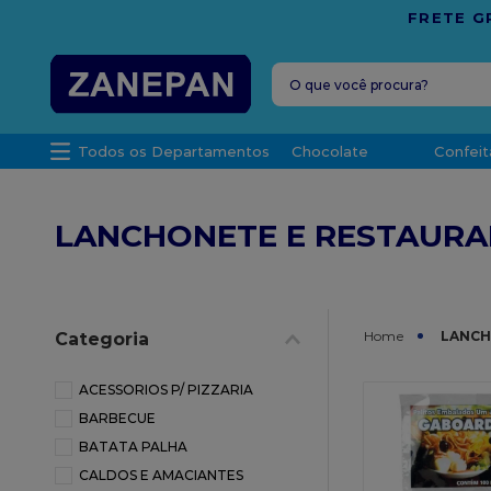
O que você procura?
TERMOS MAIS 
Todos os Departamentos
Chocolate
Confeit
1
º
vela
2
º
leite con
LANCHONETE E RESTAURA
3
º
top haral
4
º
bala
5
º
chocolate
LANCH
Categoria
6
º
granulad
7
º
vabene
ACESSORIOS P/ PIZZARIA
BARBECUE
8
º
caixa
BATATA PALHA
9
º
caixa kraf
CALDOS E AMACIANTES