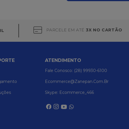
PARCELE EM ATÉ
3X NO CARTÃO
IL
PORTE
ATENDIMENTO
Fale Conosco: (28) 99930-6100
gamento
Ecommerce@zanepan.com.br
uções
Skype: Ecommerce_466