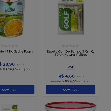
☆
☆
☆
☆
☆
☆
☆
☆
☆
☆
de 1,7 Kg Sache Fugini
Espeto Golf De Bambu 9 Cm C/
50 Un Natural Palitos
$
28
,
90
10 CM
1
x
R$
28
,
90
sem juros
R$
4
,
60
em até
1
x
R$
4
,
60
sem juros
COMPRAR
COMPRAR