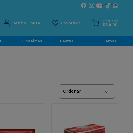
ÍRITO SANTO
Carrinho
Minha Conta
R$
0
,
00
s
Guloseimas
Festas
Temas