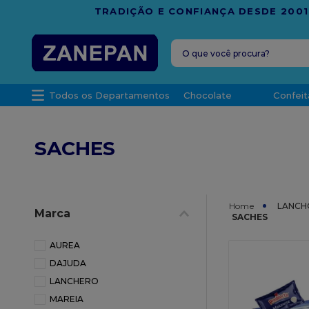
FRETE G
O que você procura?
TERMOS MAIS 
Todos os Departamentos
Chocolate
Confeit
1
º
leite con
2
º
caixa
SACHES
3
º
top haral
4
º
vela
5
º
bala
LANCH
Marca
SACHES
6
º
sacola
7
º
vabene
AUREA
DAJUDA
8
º
granulad
LANCHERO
9
º
caixa kraf
MAREIA