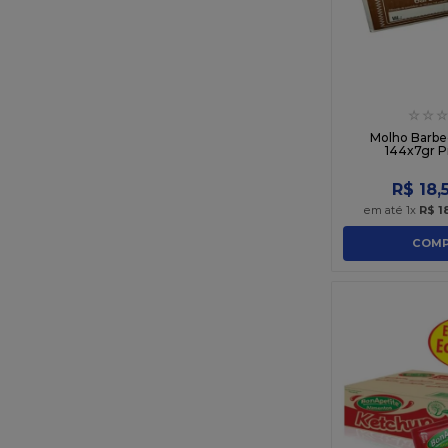
☆
☆
☆
Molho Barbe
144x7gr P
R$
18
,
em até
1
x
R$
1
COMP