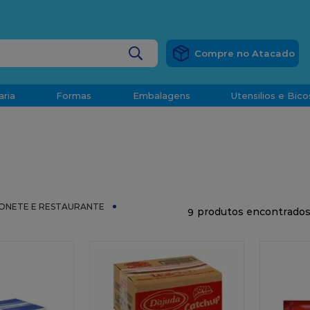
RÁTIS
EM COMPRAS ACIMA DE R$ 1.000,00 PARA O ESP
BUSCADOS
aria
Formas
Embalagens
Utensilios e Bico
densado
d
ONETE E RESTAURANTE
9
o
t