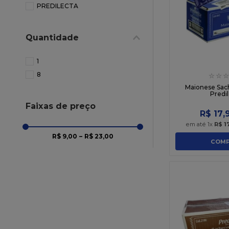
PREDILECTA
10
º
chocolate
Quantidade
1
8
☆
☆
☆
Maionese Sac
Predi
Faixas de preço
R$
17
,
em até
1
x
R$
1
R$ 9,00
–
R$ 23,00
COMP