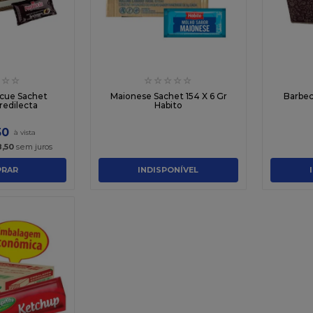
☆
☆
☆
☆
☆
☆
☆
cue Sachet
Maionese Sachet 154 X 6 Gr
Barbec
redilecta
Habito
50
8
,
50
sem juros
RAR
INDISPONÍVEL