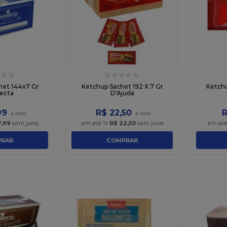
☆
☆
☆
☆
☆
☆
☆
het 144x7 Gr
Ketchup Sachet 192 X 7 Gr
Ketchu
lecta
D'Ajuda
99
R$
22
,
50
7
,
99
sem juros
em até
1
x
R$
22
,
50
sem juros
em at
RAR
COMPRAR