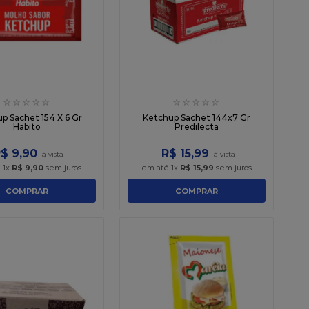
☆
☆
☆
☆
☆
☆
☆
☆
☆
☆
p Sachet 154 X 6 Gr
Ketchup Sachet 144x7 Gr
Habito
Predilecta
R$
9
,
90
R$
15
,
99
é
1
x
R$
9
,
90
sem juros
em até
1
x
R$
15
,
99
sem juros
COMPRAR
COMPRAR