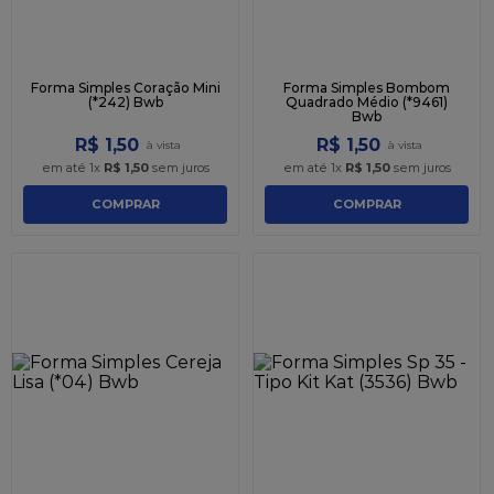
Forma Simples Coração Mini
Forma Simples Bombom
(*242) Bwb
Quadrado Médio (*9461)
Bwb
R$
1
,
50
R$
1
,
50
em até
1
x
R$
1
,
50
sem juros
em até
1
x
R$
1
,
50
sem juros
COMPRAR
COMPRAR