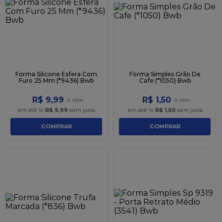
Forma Silicone Esfera Com
Forma Simples Grão De
Furo 25 Mm (*9436) Bwb
Cafe (*1050) Bwb
R$
9
,
99
R$
1
,
50
em até
1
x
R$
9
,
99
sem juros
em até
1
x
R$
1
,
50
sem juros
COMPRAR
COMPRAR