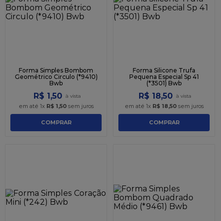
9
º
caixa kraft
10
º
chocolate
Forma Simples Bombom
Forma Silicone Trufa
Geométrico Circulo (*9410)
Pequena Especial Sp 41
Bwb
(*3501) Bwb
R$
1
,
50
R$
18
,
50
em até
1
x
R$
1
,
50
sem juros
em até
1
x
R$
18
,
50
sem juros
COMPRAR
COMPRAR