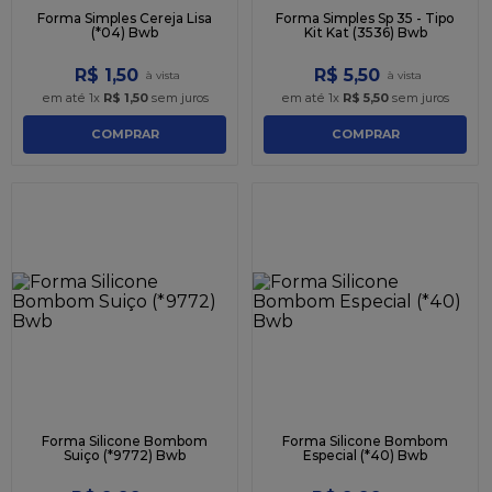
Forma Simples Cereja Lisa
Forma Simples Sp 35 - Tipo
(*04) Bwb
Kit Kat (3536) Bwb
R$
1
,
50
R$
5
,
50
em até
1
x
R$
1
,
50
sem juros
em até
1
x
R$
5
,
50
sem juros
COMPRAR
COMPRAR
Forma Silicone Bombom
Forma Silicone Bombom
Suiço (*9772) Bwb
Especial (*40) Bwb