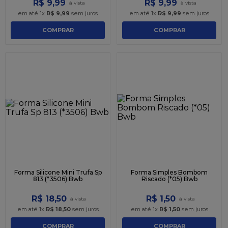
R$
9
,
99
R$
9
,
99
em até
1
x
R$
9
,
99
sem juros
em até
1
x
R$
9
,
99
sem juros
COMPRAR
COMPRAR
Forma Silicone Mini Trufa Sp
Forma Simples Bombom
813 (*3506) Bwb
Riscado (*05) Bwb
R$
18
,
50
R$
1
,
50
em até
1
x
R$
18
,
50
sem juros
em até
1
x
R$
1
,
50
sem juros
COMPRAR
COMPRAR