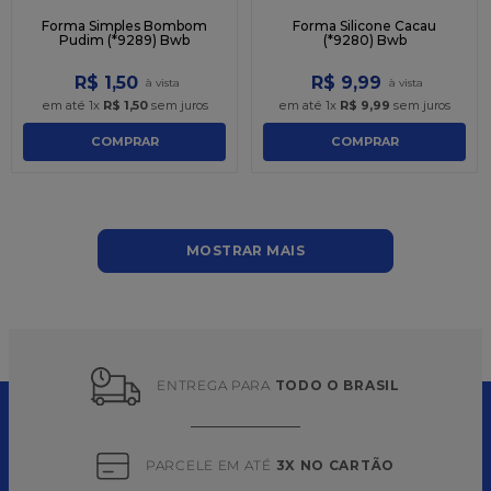
Forma Simples Bombom
Forma Silicone Cacau
Pudim (*9289) Bwb
(*9280) Bwb
R$
1
,
50
R$
9
,
99
em até
1
x
R$
1
,
50
sem juros
em até
1
x
R$
9
,
99
sem juros
COMPRAR
COMPRAR
MOSTRAR MAIS
ENTREGA PARA 
TODO O BRASIL
PARCELE EM ATÉ 
3X NO CARTÃO