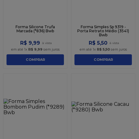
Forma Silicone Trufa
Forma Simples Sp 9319 -
Marcada (*836) Bwb
Porta Retrato Médio (3541)
Bwb
R$
9
,
99
R$
5
,
50
em até
1
x
R$
9
,
99
sem juros
em até
1
x
R$
5
,
50
sem juros
COMPRAR
COMPRAR