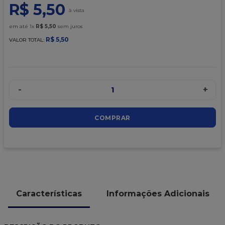
R$
5
,
50
9
º
sacola
em até
1
x
R$
5
,
50
sem juros
10
º
caixa kraft
R$
5
,
50
VALOR TOTAL:
-
+
1
COMPRAR
Características
Informações Adicionais
DESCRIÇÃO DO PRODUTO