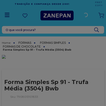
FRETE GRÁTIS
EM COMPRAS ACIMA DE R$1.000,00 PARA O
ESPÍRITO SANTO
O que você procura?
TERMOS MAIS BUSCADOS
1
º
vela
FORMAS
FORMAS DE CHOCOLATE
Forma Simples Sp 91 - Trufa Média (3504) Bwb
2
º
leite condensado
3
º
top harald
4
º
bala
5
º
chocolate
Forma Simples Sp 91 - Trufa
6
º
granulado
Média (3504) Bwb
7
º
vabene
:
7908013101833
8
º
caixa