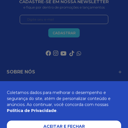
e fique por dentro de promoções e lançamentos
CADASTRAR
SOBRE NÓS
ATENDIMENTO
Coletamos dados para melhorar o desempenho e
segurança do site, atém de personalizar conteúdo e
anúncios. Ao continuar, você concorda com nossas
Política de Privacidade
.
AJUDA E SUPORTE
ACEITAR E FECHAR