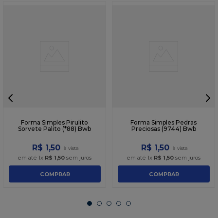
Forma Simples Pirulito
Forma Simples Pedras
Sorvete Palito (*88) Bwb
Preciosas (9744) Bwb
R$
1
,
50
R$
1
,
50
em até
1
x
R$
1
,
50
sem juros
em até
1
x
R$
1
,
50
sem juros
COMPRAR
COMPRAR