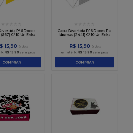
☆
☆
☆
☆
☆
☆
☆
☆
☆
☆
Divertida P/ 6 Doces
Caixa Divertida P/ 6 Doces Pai
 (567) C/ 10 Un Erika
Idiomas (2441) C/ 10 Un Erika
$
15
,
90
R$
15
,
90
é
1
x
R$
15
,
90
sem juros
em até
1
x
R$
15
,
90
sem juros
COMPRAR
COMPRAR