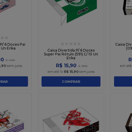
☆
☆
☆
☆
☆
☆
☆
 P/ 6 Doces Pai
Caixa Di
0 Un Erika
(09
Caixa Divertida P/ 6 Doces
Super Pai Rótulo (591) C/ 10 Un
Erika
90
R
R$
15
,
90
5
,
90
sem juros
em at
em até
1
x
R$
15
,
90
sem juros
RAR
COMPRAR