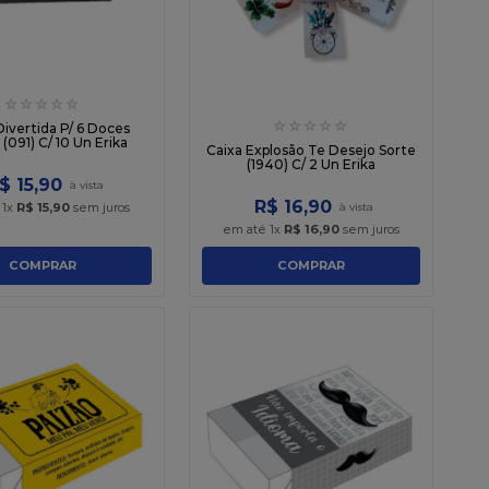
☆
☆
☆
☆
☆
☆
☆
☆
☆
☆
Divertida P/ 6 Doces
 (091) C/ 10 Un Erika
Caixa Explosão Te Desejo Sorte
(1940) C/ 2 Un Erika
$
15
,
90
R$
16
,
90
é
1
x
R$
15
,
90
sem juros
em até
1
x
R$
16
,
90
sem juros
COMPRAR
COMPRAR