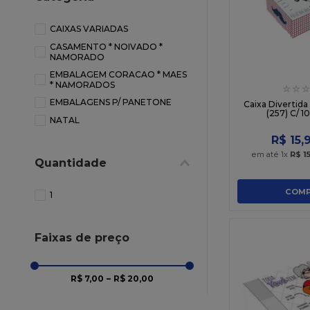
10
º
chocolate
CAIXAS VARIADAS
CASAMENTO * NOIVADO *
NAMORADO
EMBALAGEM CORACAO * MAES
* NAMORADOS
☆
☆
☆
EMBALAGENS P/ PANETONE
Caixa Divertida
(257) C/ 1
NATAL
R$
15
,
em até
1
x
R$
1
Quantidade
COMP
1
Faixas de preço
R$ 7,00
–
R$ 20,00