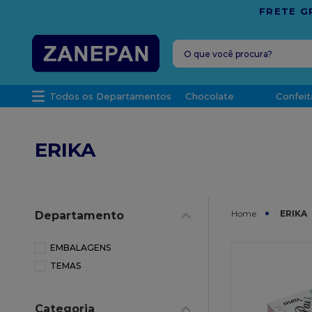
 SANTO
O que você procura?
TERMOS MAIS 
Todos os Departamentos
Chocolate
Confeit
1
º
leite con
2
º
caixa
ERIKA
3
º
vela
4
º
top haral
5
º
vabene
ERIKA
Departamento
6
º
sacola
7
º
granulad
EMBALAGENS
TEMAS
8
º
bala
9
º
caixa kraf
Categoria