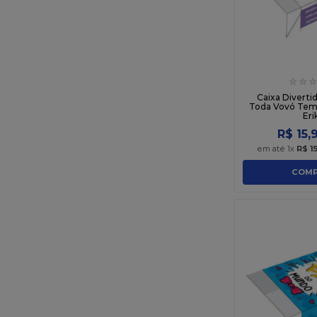
☆
☆
☆
Caixa Diverti
Toda Vovó Tem 
Eri
R$
15
,
em até
1
x
R$
1
COMP