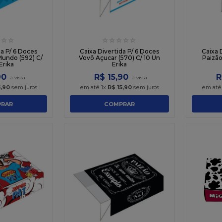
☆
☆
☆
☆
☆
☆
☆
da P/ 6 Doces
Caixa Divertida P/ 6 Doces
Caixa 
Mundo (592) C/
Vovô Açucar (570) C/ 10 Un
Paizão
Erika
Erika
90
R$
15
,
90
R
5
,
90
sem juros
em até
1
x
R$
15
,
90
sem juros
em at
RAR
COMPRAR