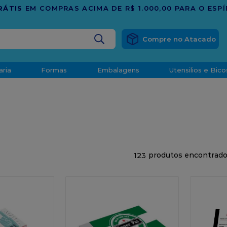
TRADIÇ
BUSCADOS
aria
Formas
Embalagens
Utensilios e Bico
densado
d
123
o
t