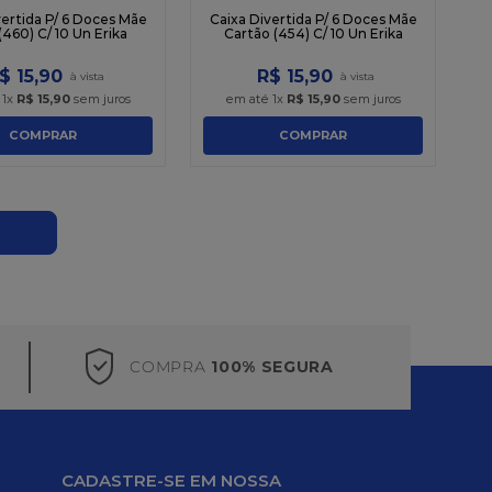
vertida P/ 6 Doces Mãe
Caixa Divertida P/ 6 Doces Mãe
460) C/ 10 Un Erika
Cartão (454) C/ 10 Un Erika
$
15
,
90
R$
15
,
90
é
1
x
R$
15
,
90
sem juros
em até
1
x
R$
15
,
90
sem juros
COMPRAR
COMPRAR
COMPRA
100% SEGURA
CADASTRE-SE EM NOSSA