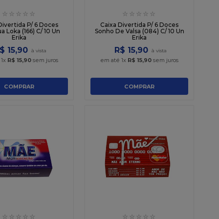
☆
☆
☆
☆
☆
☆
☆
☆
☆
☆
Divertida P/ 6 Doces
Caixa Divertida P/ 6 Doces
a Loka (166) C/ 10 Un
Sonho De Valsa (084) C/ 10 Un
Erika
Erika
$
15
,
90
R$
15
,
90
é
1
x
R$
15
,
90
sem juros
em até
1
x
R$
15
,
90
sem juros
COMPRAR
COMPRAR
☆
☆
☆
☆
☆
☆
☆
☆
☆
☆