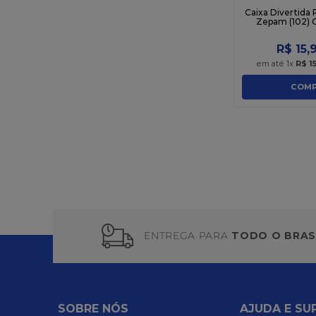
Caixa Divertida 
Zepam (102) C
R$
15
,
em até
1
x
R$
1
COMP
ENTREGA PARA
TODO O BRAS
SOBRE NÓS
AJUDA E SU