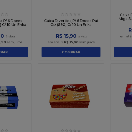
☆
☆
☆
☆
☆
☆
☆
Caixa 
Miga Su
da P/ 6 Doces
Caixa Divertida P/ 6 Doces Pai
 C/ 10 Un Erika
Giz (590) C/ 10 Un Erika
R
90
R$
15
,
90
em at
5
,
90
sem juros
em até
1
x
R$
15
,
90
sem juros
RAR
COMPRAR
☆
☆
☆
☆
☆
☆
☆