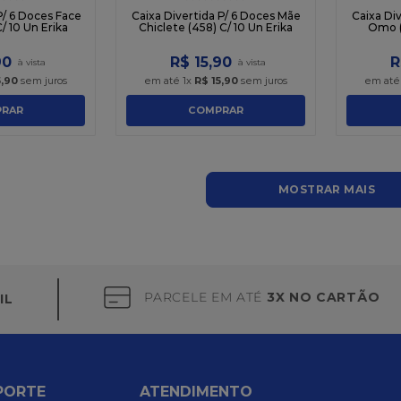
P/ 6 Doces Face
Caixa Divertida P/ 6 Doces Mãe
Caixa Di
/ 10 Un Erika
Chiclete (458) C/ 10 Un Erika
Omo (
90
R$
15
,
90
R
5
,
90
sem juros
em até
1
x
R$
15
,
90
sem juros
em at
RAR
COMPRAR
MOSTRAR MAIS
PARCELE EM ATÉ
3X NO CARTÃO
IL
PORTE
ATENDIMENTO