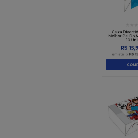
☆
☆
☆
Caixa Diverti
Melhor Pai Do 
10 Un 
R$
15
,
em até
1
x
R$
1
COMP