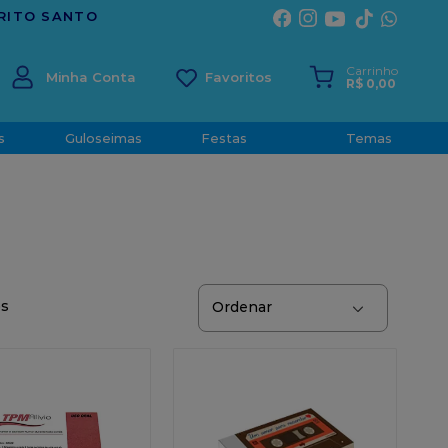
ÃO E CONFIANÇA DESDE 2001
Carrinho
Minha Conta
R$
0
,
00
s
Guloseimas
Festas
Temas