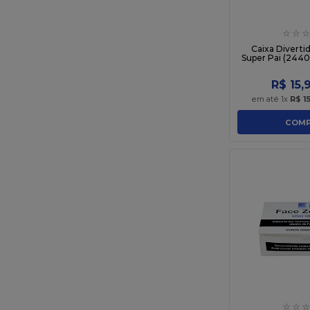
☆
☆
☆
Caixa Diverti
Super Pai (2440)
R$
15
,
em até
1
x
R$
1
COMP
☆
☆
☆