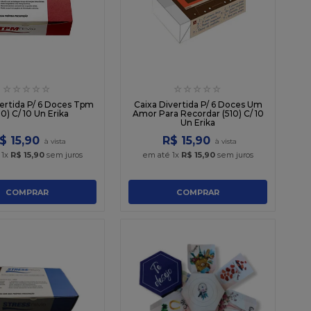
☆
☆
☆
☆
☆
☆
☆
☆
☆
☆
vertida P/ 6 Doces Tpm
Caixa Divertida P/ 6 Doces Um
0) C/ 10 Un Erika
Amor Para Recordar (510) C/ 10
Un Erika
$
15
,
90
R$
15
,
90
é
1
x
R$
15
,
90
sem juros
em até
1
x
R$
15
,
90
sem juros
COMPRAR
COMPRAR