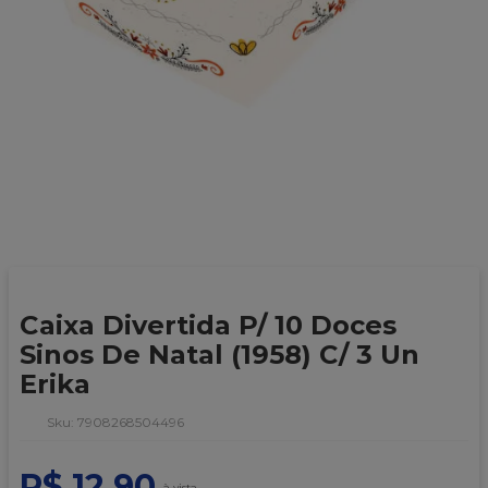
9
º
caixa kraft
10
º
chocolate
Caixa Divertida P/ 10 Doces
Sinos De Natal (1958) C/ 3 Un
Erika
:
7908268504496
R$
12
,
90