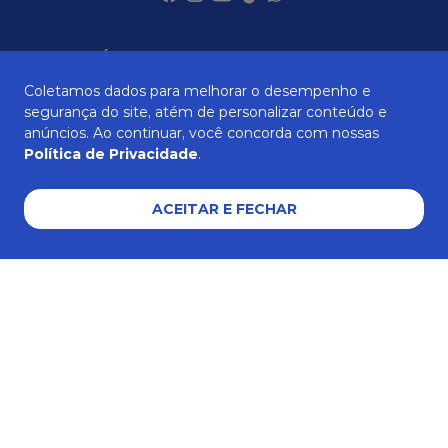
SOBRE NÓS
Coletamos dados para melhorar o desempenho e
segurança do site, atém de personalizar conteúdo e
anúncios. Ao continuar, você concorda com nossas
ATENDIMENTO
Política de Privacidade
.
ACEITAR E FECHAR
AJUDA E SUPORTE
Formas de pagamento