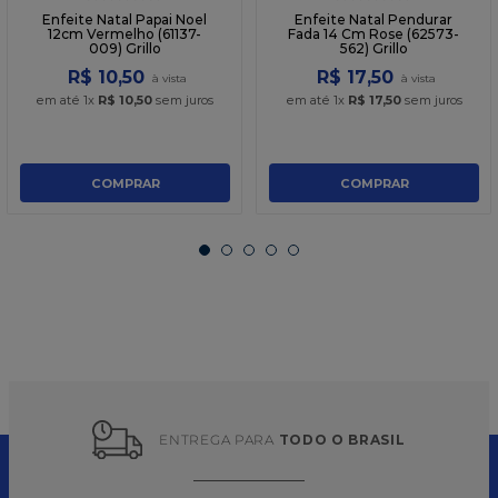
Enfeite Natal Papai Noel
Enfeite Natal Pendurar
12cm Vermelho (61137-
Fada 14 Cm Rose (62573-
009) Grillo
562) Grillo
R$
10
,
50
R$
17
,
50
em até
1
x
R$
10
,
50
sem juros
em até
1
x
R$
17
,
50
sem juros
COMPRAR
COMPRAR
ENTREGA PARA 
TODO O BRASIL