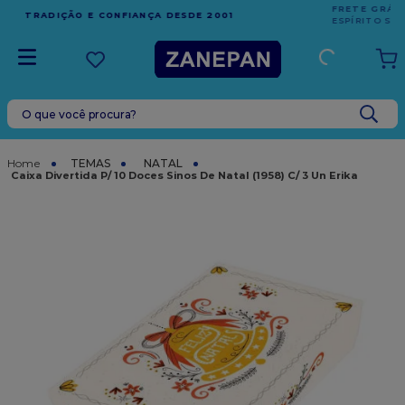
FRETE GRÁTIS
EM COMPRAS ACIMA DE R$1.000,00 PARA O
ESPÍRITO SANTO
O que você procura?
TERMOS MAIS BUSCADOS
1
º
leite condensado
TEMAS
NATAL
Caixa Divertida P/ 10 Doces Sinos De Natal (1958) C/ 3 Un Erika
2
º
caixa
3
º
vela
4
º
top harald
5
º
vabene
6
º
sacola
7
º
granulado
8
º
bala