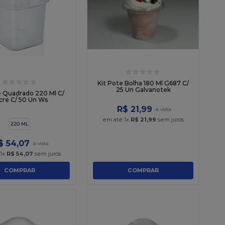
☆
☆
☆
☆
☆
☆
☆
☆
☆
☆
Kit Pote Bolha 180 Ml G687 C/
25 Un Galvanotek
e Quadrado 220 Ml C/
cre C/ 50 Un Ws
R$
21
,
99
em até
1
x
R$
21
,
99
sem juros
220 ML
$
54
,
07
1
x
R$
54
,
07
sem juros
COMPRAR
COMPRAR