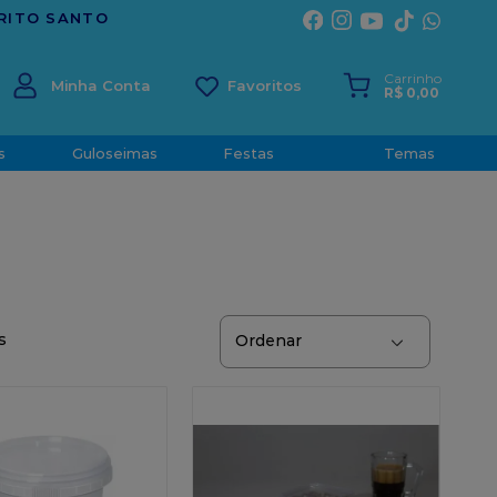
Carrinho
Minha Conta
R$
0
,
00
s
Guloseimas
Festas
Temas