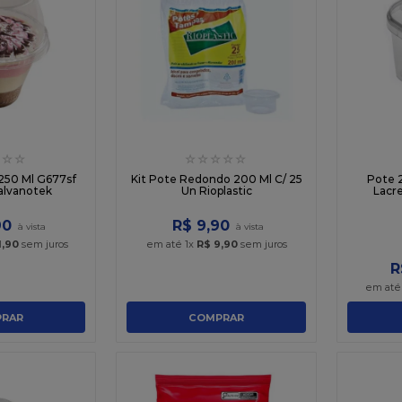
☆
☆
☆
☆
☆
☆
☆
 250 Ml G677sf
Kit Pote Redondo 200 Ml C/ 25
Pote 
alvanotek
Un Rioplastic
Lacre
90
R$
9
,
90
1
,
90
sem juros
em até
1
x
R$
9
,
90
sem juros
R
em at
RAR
COMPRAR