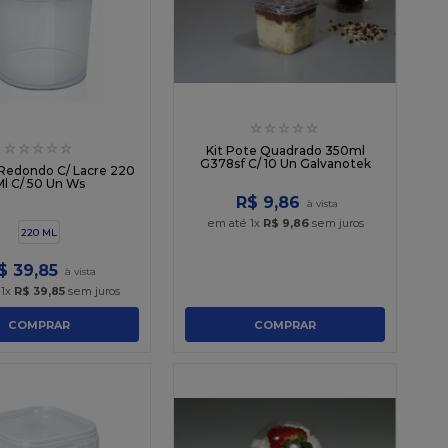
☆
☆
☆
☆
☆
☆
☆
☆
☆
☆
Kit Pote Quadrado 350ml
G378sf C/ 10 Un Galvanotek
 Redondo C/ Lacre 220
l C/ 50 Un Ws
R$
9
,
86
em até
1
x
R$
9
,
86
sem juros
220 ML
$
39
,
85
é
1
x
R$
39
,
85
sem juros
COMPRAR
COMPRAR