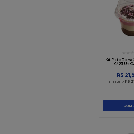
☆
☆
☆
Kit Pote Bolha
C/ 25 Un G
R$
21
,
em até
1
x
R$
2
COMP