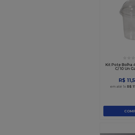
☆
☆
☆
Kit Pote Bolha
C/ 10 Un G
R$
11
,
em até
1
x
R$
1
COMP