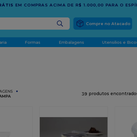
TRADIÇÃO E CONFIANÇA DESDE 2001
BUSCADOS
aria
Formas
Embalagens
Utensilios e Bico
densado
d
AGENS
39
TAMPA
o
t