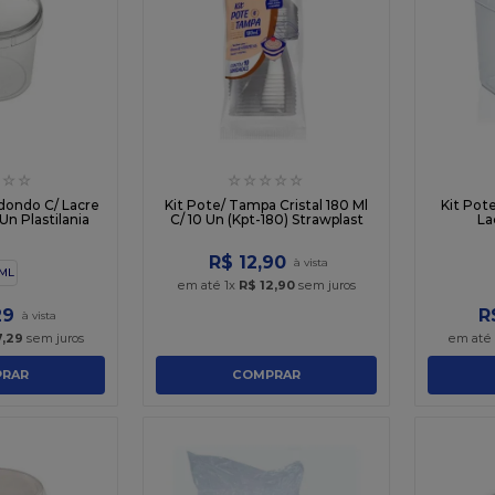
☆
☆
☆
☆
☆
☆
☆
dondo C/ Lacre
Kit Pote/ Tampa Cristal 180 Ml
Kit Pot
Un Plastilania
C/ 10 Un (Kpt-180) Strawplast
La
R$
12
,
90
 ML
em até
1
x
R$
12
,
90
sem juros
29
R
7
,
29
sem juros
em até
RAR
COMPRAR