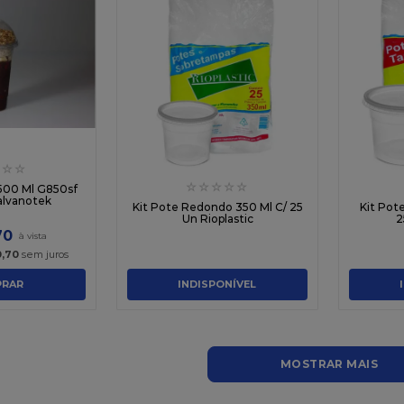
☆
☆
☆
☆
☆
☆
☆
 500 Ml G850sf
alvanotek
Kit Pote Redondo 350 Ml C/ 25
Kit Pot
Un Rioplastic
2
70
0
,
70
sem juros
RAR
INDISPONÍVEL
MOSTRAR MAIS