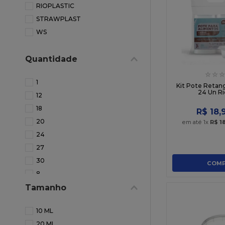
RIOPLASTIC
10
º
chocolate
STRAWPLAST
WS
Quantidade
☆
☆
☆
1
Kit Pote Retang
24 Un Ri
12
18
R$
18
,
20
em até
1
x
R$
1
24
27
30
COMP
8
Tamanho
10 ML
20 ML