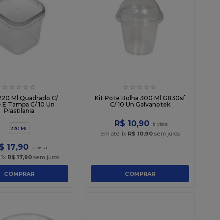
☆
☆
☆
☆
☆
☆
☆
☆
☆
☆
220 Ml Quadrado C/
Kit Pote Bolha 300 Ml G830sf
 E Tampa C/ 10 Un
C/ 10 Un Galvanotek
Plastilania
R$
10
,
90
220 ML
em até
1
x
R$
10
,
90
sem juros
$
17
,
90
é
1
x
R$
17
,
90
sem juros
COMPRAR
COMPRAR