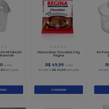
☆
☆
☆
☆
☆
☆
☆
 400 Ml G840sf
Mistura Bolo Chocolate 5 Kg
Kit Pot
alvanotek
Regina
2
50
R$
49
,
99
R
1
,
50
sem juros
em até
1
x
R$
49
,
99
sem juros
em at
RAR
COMPRAR