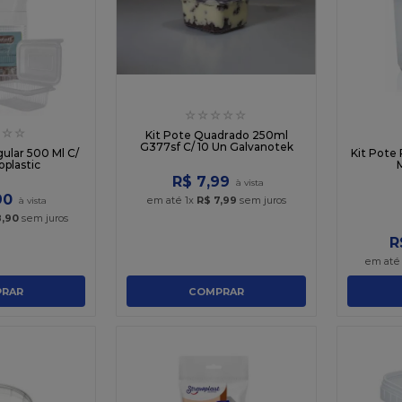
☆
☆
☆
☆
☆
☆
☆
Kit Pote Quadrado 250ml
G377sf C/ 10 Un Galvanotek
ular 500 Ml C/
Kit Pote
oplastic
M
R$
7
,
99
90
em até
1
x
R$
7
,
99
sem juros
8
,
90
sem juros
R
em at
RAR
COMPRAR