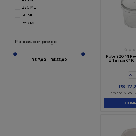
220 ML
50 ML
750 ML
Faixas de preço
☆
☆
☆
Pote 220 Ml Re
R$ 7,00
–
R$ 55,00
E Tampa C/ 10 
220
R$
17
,
em até
1
x
R$
1
COMP