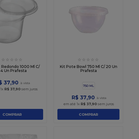
☆
☆
☆
☆
☆
☆
☆
☆
☆
☆
e Redondo 1000 Ml C/
Kit Pote Bowl 750 Ml C/ 20 Un
4 Un Prafesta
Prafesta
$
37
,
90
750 ML
é
1
x
R$
37
,
90
sem juros
R$
37
,
90
em até
1
x
R$
37
,
90
sem juros
COMPRAR
COMPRAR