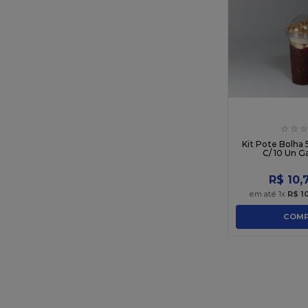
☆
☆
☆
Kit Pote Bolha
C/ 10 Un G
R$
10
,
em até
1
x
R$
1
COMP