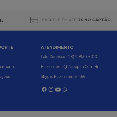
PARCELE EM ATÉ
3X NO CARTÃO
IL
PORTE
ATENDIMENTO
Fale Conosco: (28) 99930-6100
gamento
Ecommerce@zanepan.com.br
uções
Skype: Ecommerce_466