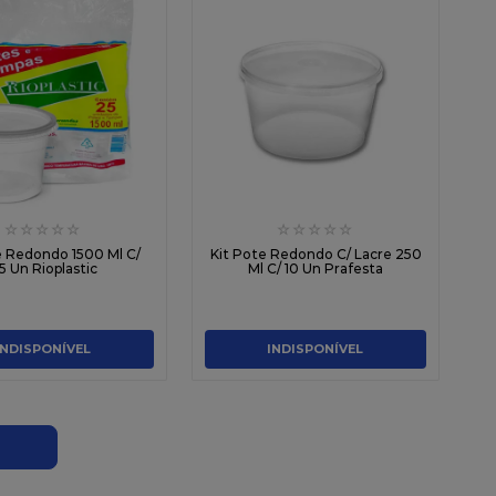
☆
☆
☆
☆
☆
☆
☆
☆
☆
☆
e Redondo 1500 Ml C/
Kit Pote Redondo C/ Lacre 250
5 Un Rioplastic
Ml C/ 10 Un Prafesta
INDISPONÍVEL
INDISPONÍVEL