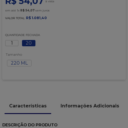
R$
54
,
07
9
º
caixa kraft
em até
1
x
R$
54
,
07
sem juros
10
º
chocolate
R$
1
.
081
,
40
VALOR TOTAL:
QUANTIDADE FECHADA
1
20
Tamanho
220 ML
Características
Informações Adicionais
DESCRIÇÃO DO PRODUTO