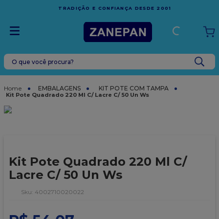
FRETE GRÁTIS
EM COMPRAS ACIMA DE R$1.000,00 PARA O
ESPÍRITO SANTO
O que você procura?
TERMOS MAIS BUSCADOS
1
º
leite condensado
EMBALAGENS
KIT POTE COM TAMPA
Kit Pote Quadrado 220 Ml C/ Lacre C/ 50 Un Ws
2
º
caixa
3
º
top harald
4
º
vela
5
º
bala
Kit Pote Quadrado 220 Ml C/
6
º
granulado
Lacre C/ 50 Un Ws
7
º
vabene
:
4002710020022
8
º
sacola