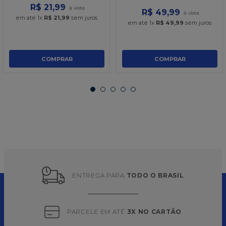
R$
21
,
99
R$
49
,
99
em até
1
x
R$
21
,
99
sem juros
em até
1
x
R$
49
,
99
sem juros
COMPRAR
COMPRAR
ENTREGA PARA 
TODO O BRASIL
PARCELE EM ATÉ 
3X NO CARTÃO