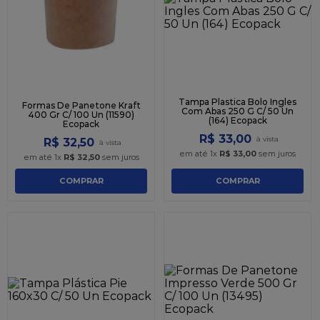
9
º
caixa kraft
10
º
chocolate
Tampa Plastica Bolo Ingles
Formas De Panetone Kraft
Com Abas 250 G C/ 50 Un
400 Gr C/ 100 Un (11590)
(164) Ecopack
Ecopack
R$
33
,
00
R$
32
,
50
em até
1
x
R$
33
,
00
sem juros
em até
1
x
R$
32
,
50
sem juros
COMPRAR
COMPRAR