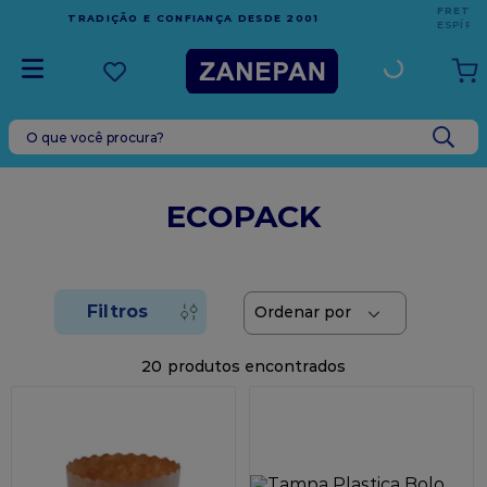
FRETE GRÁTIS
EM COMPRAS ACIMA DE R$1.000,00 PARA O
ESPÍRITO SANTO
O que você procura?
TERMOS MAIS BUSCADOS
1
º
caixa
ECOPACK
2
º
leite condensado
3
º
vela
4
º
top harald
5
º
bala
20
6
º
sacola
7
º
vabene
8
º
granulado