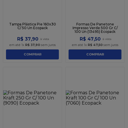
Tampa Plástica Pie 160x30
Formas De Panetone
C/ 50 Un Ecopack
Impresso Verde 500 Gr C/
100 Un (13495) Ecopack
R$
37
,
90
R$
47
,
50
em até
1
x
R$
37
,
90
sem juros
em até
1
x
R$
47
,
50
sem juros
COMPRAR
COMPRAR