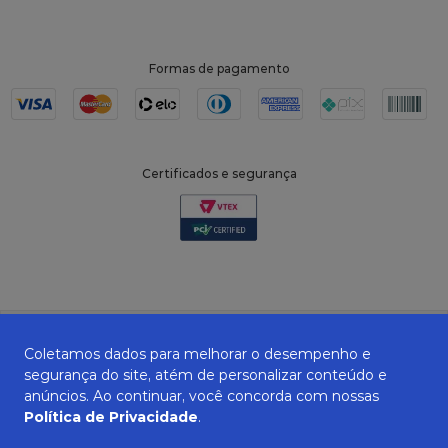
Formas de pagamento
Certificados e segurança
Coletamos dados para melhorar o desempenho e
segurança do site, atém de personalizar conteúdo e
anúncios. Ao continuar, você concorda com nossas
Política de Privacidade
.
ZANEPAN 2022 | CNPJ: 04.319.228/0001-08 | AVENIDA MAURO MIRANDA
MADUREIRA, 514 - ELPÍDIO VOLPINI - CACHOEIRO DE ITAPEMIRIM - ES | CEP