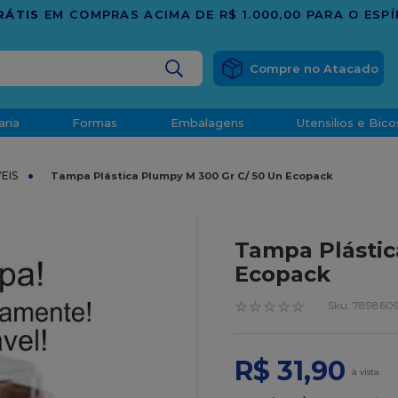
BUSCADOS
aria
Formas
Embalagens
Utensilios e Bico
densado
EIS
Tampa Plástica Plumpy M 300 Gr C/ 50 Un Ecopack
d
Tampa Plástic
Ecopack
☆
☆
☆
☆
☆
:
7898609
o
R$
31
,
90
t