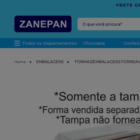
SPÍRITO SANTO
O que você procura?
TERMOS MAIS 
Todos os Departamentos
Chocolate
Confeit
1
º
leite con
2
º
caixa
EMBALAGENS
FORMAS/EMBALAGENS FORNEAV
3
º
vela
4
º
top haral
5
º
vabene
6
º
sacola
7
º
granulad
8
º
bala
9
º
caixa kraf