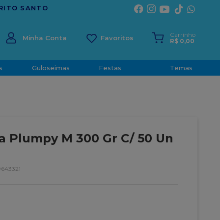
TRADIÇÃO E CONFIANÇA DESDE 2001
Carrinho
Minha Conta
R$
0
,
00
s
Guloseimas
Festas
Temas
a Plumpy M 300 Gr C/ 50 Un
643321