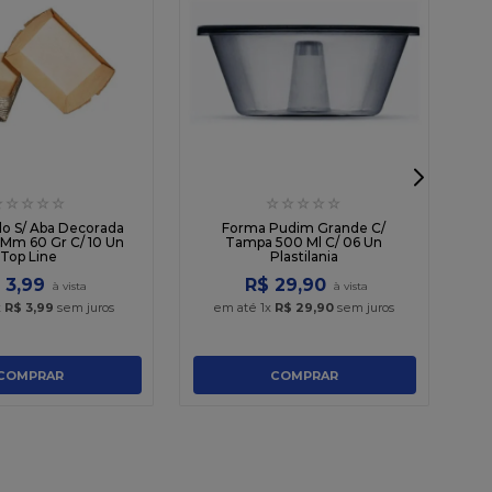
☆
☆
☆
☆
☆
☆
☆
☆
☆
☆
F
C
o S/ Aba Decorada
Forma Pudim Grande C/
 C/ 10 Un
Tampa 500 Ml C/ 06 Un
Top Line
Plastilania
3
,
99
R$
29
,
90
x
R$
3
,
99
sem juros
em até
1
x
R$
29
,
90
sem juros
COMPRAR
COMPRAR