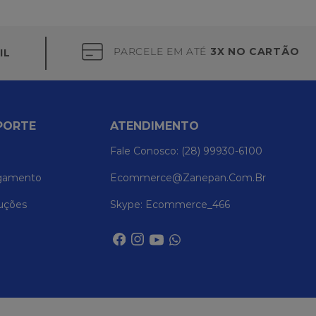
PARCELE EM ATÉ
3X NO CARTÃO
IL
PORTE
ATENDIMENTO
Fale Conosco: (28) 99930-6100
gamento
Ecommerce@zanepan.com.br
uções
Skype: Ecommerce_466