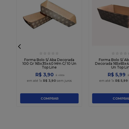
☆
☆
☆
☆
☆
☆
☆
☆
☆
t
Forma Bolo S/ Aba Decorada
Forma Bolo S/ Ab
100 Gr 165x35x40 Mm C/ 10 Un
Decorada 165x65x4
Top Line
Un Top Li
R$
3
,
90
R$
5
,
99
em até
1
x
R$
3
,
90
sem juros
em até
1
x
R$
5
,
99
COMPRAR
COMPRA