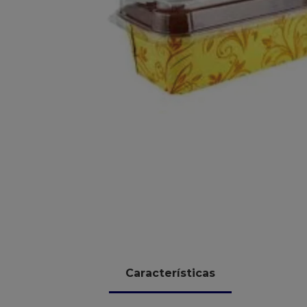
10
º
chocolate
Características