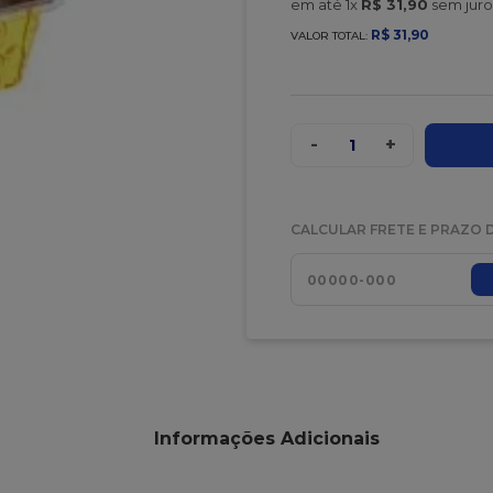
em até
1
x
R$
31
,
90
sem juro
R$
31
,
90
VALOR TOTAL:
-
+
1
CALCULAR FRETE E PRAZO 
Informações Adicionais