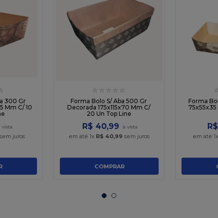
☆
☆
☆
☆
☆
☆
a 300 Gr
Forma Bolo S/ Aba 500 Gr
Forma Bol
5 Mm C/ 10
Decorada 175x115x70 Mm C/
75x55x35 Mm 60 Gr
ne
20 Un Top Line
R$
40
,
99
R$
sem juros
em até
1
x
R$
40
,
99
sem juros
em até
1
R
COMPRAR