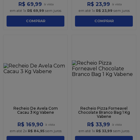
R$
69
,
99
R$
23
,
99
em até
1
x
R$
69
,
99
sem juros
em até
1
x
R$
23
,
99
sem juros
COMPRAR
COMPRAR
Recheio De Avela Com
Recheio Pizza Forneavel
Cacau 3 Kg Vabene
Chocolate Branco Bag 1 Kg
Vabene
R$
169
,
90
R$
33
,
99
em até
2
x
R$
84
,
95
sem juros
em até
1
x
R$
33
,
99
sem juros