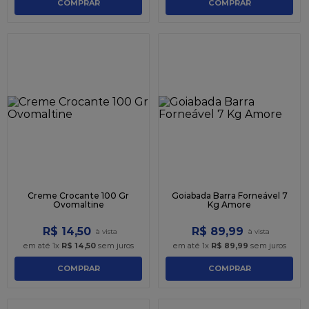
COMPRAR
COMPRAR
Creme Crocante 100 Gr
Goiabada Barra Forneável 7
Ovomaltine
Kg Amore
R$
14
,
50
R$
89
,
99
em até
1
x
R$
14
,
50
sem juros
em até
1
x
R$
89
,
99
sem juros
COMPRAR
COMPRAR