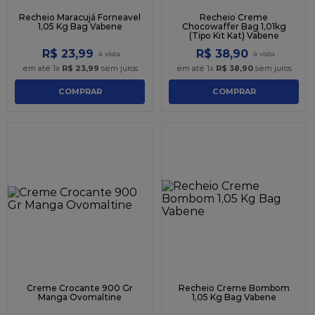
Recheio Maracujá Forneavel
Recheio Creme
1,05 Kg Bag Vabene
Chocowaffer Bag 1,01kg
(Tipo Kit Kat) Vabene
R$
23
,
99
R$
38
,
90
em até
1
x
R$
23
,
99
sem juros
em até
1
x
R$
38
,
90
sem juros
COMPRAR
COMPRAR
Creme Crocante 900 Gr
Recheio Creme Bombom
Manga Ovomaltine
1,05 Kg Bag Vabene