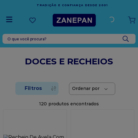
FRETE GRÁTIS
EM COMPRAS ACIMA DE R$1.000,00 PARA O
ESPÍRITO SANTO
O que você procura?
TERMOS MAIS BUSCADOS
1
º
leite condensado
DOCES E RECHEIOS
2
º
caixa
3
º
top harald
4
º
vela
5
º
bala
120
6
º
sacola
7
º
vabene
8
º
granulado