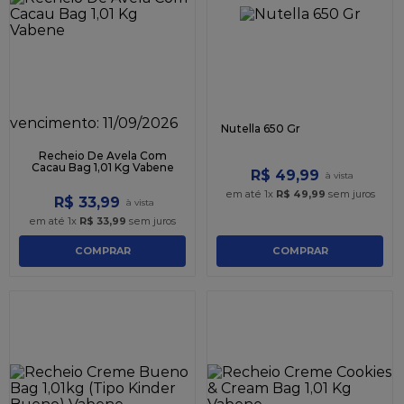
9
º
caixa kraft
10
º
chocolate
vencimento:
11/09/2026
Nutella 650 Gr
Recheio De Avela Com
Cacau Bag 1,01 Kg Vabene
R$
49
,
99
em até
1
x
R$
49
,
99
sem juros
R$
33
,
99
em até
1
x
R$
33
,
99
sem juros
COMPRAR
COMPRAR