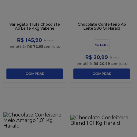
Variegato Trufa Chocolate
Chocolate Confeiteiro Ao
Ao Leite 4kg Vabene
Leite 500 Gr Harald
R$
145
,
90
AO LEITE
em até
2
x
R$
72
,
95
sem juros
R$
20
,
99
em até
1
x
R$
20
,
99
sem juros
COMPRAR
COMPRAR