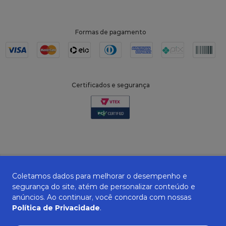
Formas de pagamento
Certificados e segurança
Coletamos dados para melhorar o desempenho e
segurança do site, atém de personalizar conteúdo e
anúncios. Ao continuar, você concorda com nossas
Política de Privacidade
.
ZANEPAN 2022 | CNPJ: 04.319.228/0001-08 | AVENIDA MAURO MIRANDA
MADUREIRA, 514 - ELPÍDIO VOLPINI - CACHOEIRO DE ITAPEMIRIM - ES | CEP
29309-712