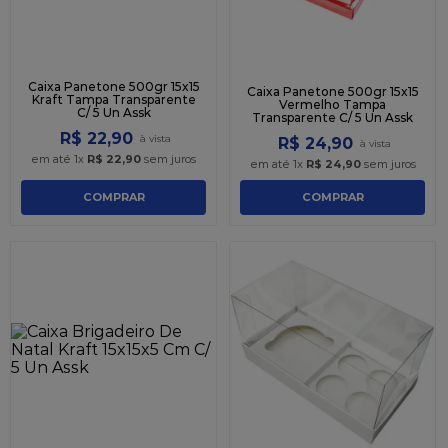
Caixa Panetone 500gr 15x15
Caixa Panetone 500gr 15x15
Kraft Tampa Transparente
Vermelho Tampa
C/ 5 Un Assk
Transparente C/ 5 Un Assk
R$
22
,
90
R$
24
,
90
em até
1
x
R$
22
,
90
sem juros
em até
1
x
R$
24
,
90
sem juros
COMPRAR
COMPRAR