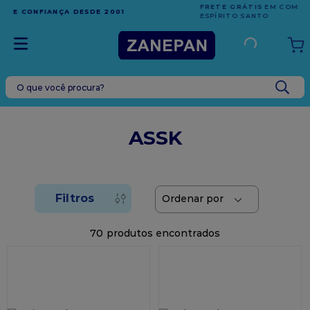
FRETE GRÁTIS
EM COMPRAS ACIMA DE R$1.000,00 PARA O
ESPÍRITO SANTO
O que você procura?
TERMOS MAIS BUSCADOS
1
º
leite condensado
ASSK
2
º
caixa
3
º
top harald
4
º
vela
5
º
bala
70
6
º
granulado
7
º
vabene
8
º
sacola