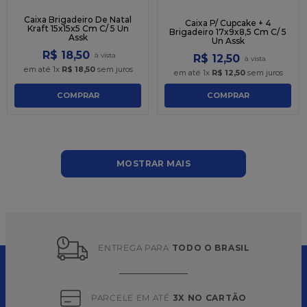
Caixa Brigadeiro De Natal
Caixa P/ Cupcake + 4
Kraft 15x15x5 Cm C/ 5 Un
Brigadeiro 17x9x8,5 Cm C/ 5
Assk
Un Assk
R$
18
,
50
R$
12
,
50
em até
1
x
R$
18
,
50
sem juros
em até
1
x
R$
12
,
50
sem juros
COMPRAR
COMPRAR
MOSTRAR MAIS
ENTREGA PARA 
TODO O BRASIL
PARCELE EM ATÉ 
3X NO CARTÃO