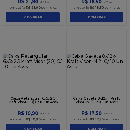
R$
21
,
90
R$
18
,
50
em até
1
x
R$
21
,
90
sem juros
em até
1
x
R$
18
,
50
sem juros
COMPRAR
COMPRAR
Caixa Retangular 6x5x2,5
Caixa Gaveta 8x12x4 Kraft
Kraft Visor (S0) C/ 10 Un Assk
Visor (N 2) C/ 10 Un Assk
R$
10
,
90
R$
17
,
50
em até
1
x
R$
10
,
90
sem juros
em até
1
x
R$
17
,
50
sem juros
COMPRAR
COMPRAR