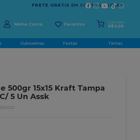
ÍRITO SANTO
Carrinho
Minha Conta
R$
0
,
00
s
Guloseimas
Festas
Temas
e 500gr 15x15 Kraft Tampa
C/ 5 Un Assk
4820022