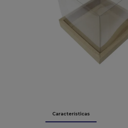
10
º
chocolate
Características