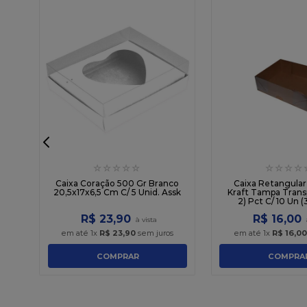
☆
☆
☆
☆
☆
☆
☆
☆
☆
s
n
Caixa Coração 500 Gr Branco
Caixa Retangular
20,5x17x6,5 Cm C/ 5 Unid. Assk
Kraft Tampa Trans
2) Pct C/ 10 Un (
R$
23
,
90
R$
16
,
00
em até
1
x
R$
23
,
90
sem juros
em até
1
x
R$
16
,
00
COMPRAR
COMPRA