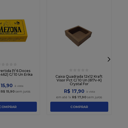
☆
☆
☆
☆
☆
☆
☆
☆
☆
☆
vertida P/ 6 Doces
Ca
462) C/ 10 Un Erika
K
Caixa Quadrada 12x12 Kraft
Visor Pct C/ 10 Un (617v-K)
Crystal For
15
,
90
R$
17
,
90
x
R$
15
,
90
sem juros
em até
1
x
R$
17
,
90
sem juros
COMPRAR
COMPRAR