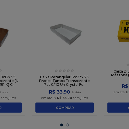
☆
☆
☆
☆
☆
☆
Caixa Di
Mãezona (
 9x12x3,5
Caixa Retangular 12x23x3,5
parente (N
Branca Tampa Transparente
391-K) Cr
Pct C/ 10 Un Crystal For
R$
R$
33
,
90
em até
1
sem juros
em até
1
x
R$
33
,
90
sem juros
R
COMPRAR