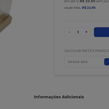
em até
1
x
R$
22
,
90
sem jur
R$
22
,
90
VALOR TOTAL:
-
+
1
CALCULAR FRETE E PRAZO 
Informações Adicionais