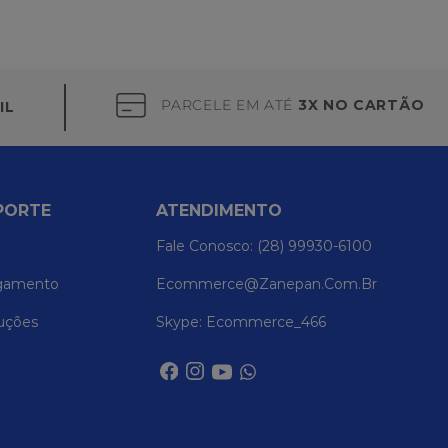
PARCELE EM ATÉ
3X NO CARTÃO
IL
PORTE
ATENDIMENTO
Fale Conosco: (28) 99930-6100
gamento
Ecommerce@zanepan.com.br
uções
Skype: Ecommerce_466