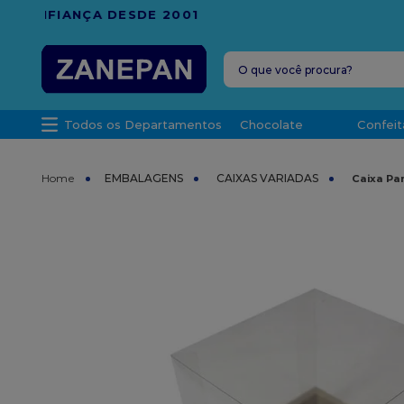
FRETE G
O que você procura?
TERMOS MAIS 
Todos os Departamentos
Chocolate
Confeit
1
º
leite con
2
º
caixa
EMBALAGENS
CAIXAS VARIADAS
Caixa Pa
3
º
vela
4
º
top haral
5
º
vabene
6
º
sacola
7
º
granulad
8
º
bala
9
º
caixa kraf