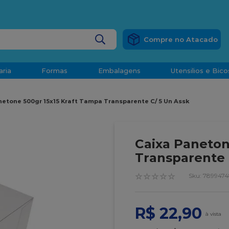
RÁTIS
EM COMPRAS ACIMA DE R$ 1.000,00 PARA O ESP
BUSCADOS
aria
Formas
Embalagens
Utensilios e Bico
densado
netone 500gr 15x15 Kraft Tampa Transparente C/ 5 Un Assk
d
Caixa Paneton
Transparente 
☆
☆
☆
☆
☆
:
789947
o
R$
22
,
90
t