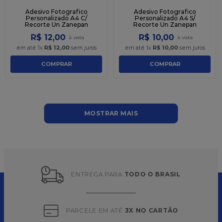
Adesivo Fotografico
Adesivo Fotografico
Personalizado A4 C/
Personalizado A4 S/
Recorte Un Zanepan
Recorte Un Zanepan
R$
12
,
00
R$
10
,
00
em até
1
x
R$
12
,
00
sem juros
em até
1
x
R$
10
,
00
sem juros
COMPRAR
COMPRAR
MOSTRAR MAIS
ENTREGA PARA 
TODO O BRASIL
PARCELE EM ATÉ 
3X NO CARTÃO