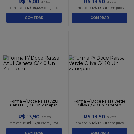
R$
15
,
00
R$
13
,
90
em até
1
x
R$
15
,
00
sem juros
em até
1
x
R$
13
,
90
sem juros
COMPRAR
COMPRAR
Forma P/ Doce Raissa Azul
Forma P/ Doce Raissa Verde
Caneta C/ 40 Un Zanepan
Oliva C/ 40 Un Zanepan
R$
13
,
90
R$
13
,
90
em até
1
x
R$
13
,
90
sem juros
em até
1
x
R$
13
,
90
sem juros
COMPRAR
COMPRAR