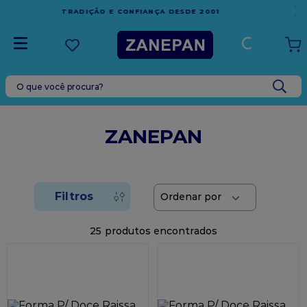
FRETE GRÁTIS
EM COMPRAS ACIMA DE R$1.000,00 PARA O
ESPÍRITO SANTO
O que você procura?
TERMOS MAIS BUSCADOS
1
º
caixa
ZANEPAN
2
º
leite condensado
3
º
vela
4
º
top harald
5
º
bala
25
6
º
sacola
7
º
vabene
8
º
granulado