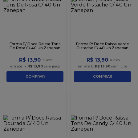
9
º
caixa kraft
10
º
chocolate
Forma P/ Doce Raissa Tons
Forma P/ Doce Raissa Verde
De Rosa C/ 40 Un Zanepan
Pistache C/ 40 Un Zanepan
R$
13
,
90
R$
13
,
90
em até
1
x
R$
13
,
90
sem juros
em até
1
x
R$
13
,
90
sem juros
COMPRAR
COMPRAR