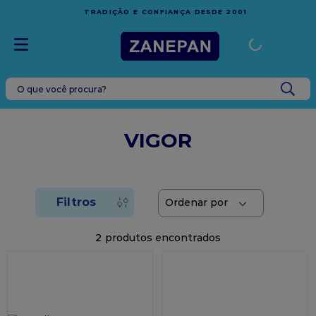
FRETE GRÁTIS
EM COMPRAS ACIM
CONFIANÇA DESDE 2001
ESPÍRITO SANTO
O que você procura?
TERMOS MAIS BUSCADOS
1
º
leite condensado
VIGOR
2
º
top harald
3
º
caixa
4
º
vela
5
º
bala
2
6
º
sacola
7
º
vabene
8
º
caixa kraft