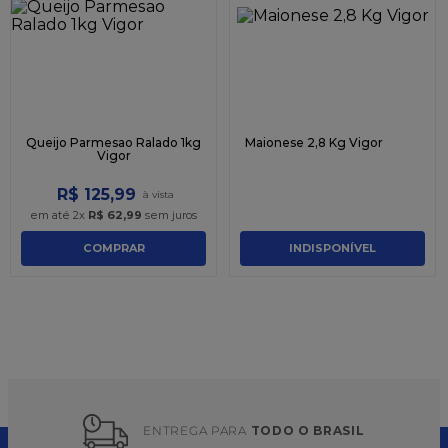
9
º
granulado
10
º
chocolate
Queijo Parmesao Ralado 1kg
Maionese 2,8 Kg Vigor
Vigor
R$
125
,
99
em até
2
x
R$
62
,
99
sem juros
COMPRAR
INDISPONÍVEL
ENTREGA PARA 
TODO O BRASIL