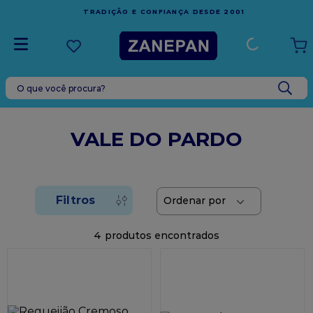
FRETE GRÁTIS
EM COMPRAS ACIMA DE R$1.000,00
 2001
ESPÍRITO SANTO
O que você procura?
TERMOS MAIS BUSCADOS
1
º
leite condensado
VALE DO PARDO
2
º
caixa
3
º
top harald
4
º
vela
5
º
bala
4
6
º
granulado
7
º
vabene
8
º
sacola