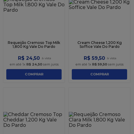
9
º
caixa kraft
10
º
chocolate
Requeijão Cremoso Top Milk
Cream Cheese 1,200 Kg
1,800 Kg Vale Do Pardo
Soffice Vale Do Pardo
R$
24
,
50
R$
59
,
50
em até
1
x
R$
24
,
50
sem juros
em até
1
x
R$
59
,
50
sem juros
COMPRAR
COMPRAR