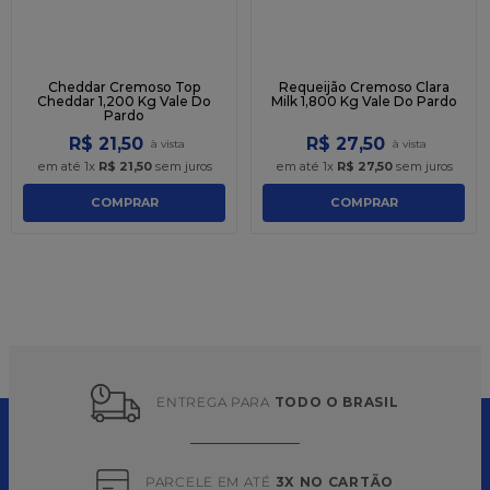
Cheddar Cremoso Top
Requeijão Cremoso Clara
Cheddar 1,200 Kg Vale Do
Milk 1,800 Kg Vale Do Pardo
Pardo
R$
21
,
50
R$
27
,
50
em até
1
x
R$
21
,
50
sem juros
em até
1
x
R$
27
,
50
sem juros
COMPRAR
COMPRAR
ENTREGA PARA 
TODO O BRASIL
PARCELE EM ATÉ 
3X NO CARTÃO