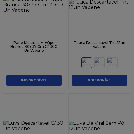
9
º
caixa kraft
10
º
chocolate
Pano Multiuso V-Wipe
Touca Descartavel Tnt 12un
Branco 30x37 Cm C/ 300
Vabene
Un Vabene
INDISPONÍVEL
INDISPONÍVEL