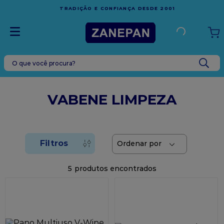
FRETE GRÁTIS
EM COMPRAS ACIMA DE R$1.000,00
 2001
ESPÍRITO SANTO
O que você procura?
TERMOS MAIS BUSCADOS
1
º
leite condensado
VABENE LIMPEZA
2
º
caixa
3
º
vela
4
º
top harald
5
º
vabene
5
6
º
granulado
7
º
sacola
8
º
bala