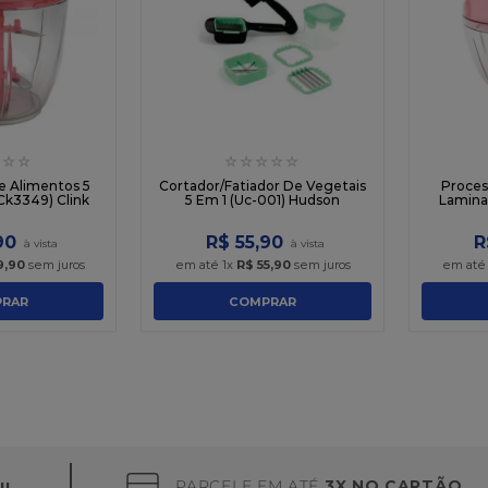
☆
☆
☆
☆
☆
☆
☆
e Alimentos 5
Cortador/Fatiador De Vegetais
Proces
Ck3349) Clink
5 Em 1 (Uc-001) Hudson
Laminas
90
R$
55
,
90
R
9
,
90
sem juros
em até
1
x
R$
55
,
90
sem juros
em at
RAR
COMPRAR
PARCELE EM ATÉ
3X NO CARTÃO