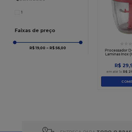
10
º
chocolate
1
Faixas de preço
☆
☆
☆
R$ 19,00
–
R$ 56,00
Processador D
Laminas Inox (
R$
29
,
em até
1
x
R$
2
COMP