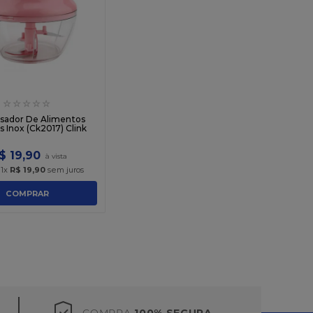
☆
☆
☆
☆
☆
sador De Alimentos
 Inox (Ck2017) Clink
$
19
,
90
é
1
x
R$
19
,
90
sem juros
COMPRAR
COMPRA
100% SEGURA