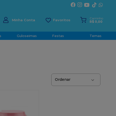
ÍRITO SANTO
Carrinho
Minha Conta
R$
0
,
00
s
Guloseimas
Festas
Temas