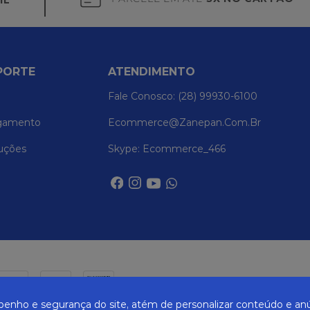
IL
PORTE
ATENDIMENTO
Fale Conosco: (28) 99930-6100
gamento
Ecommerce@zanepan.com.br
uções
Skype: Ecommerce_466
nho e segurança do site, atém de personalizar conteúdo e anú