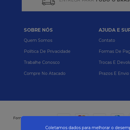
ENTREGA PARA
TODO O BRAS
SOBRE NÓS
AJUDA E SU
Quem Somos
Contato
Política De Privacidade
Formas De Pa
Trabalhe Conosco
Trocas E Devol
Compre No Atacado
Prazos E Envio
Formas de pagamento
Coletamos dados para melhorar o desempe