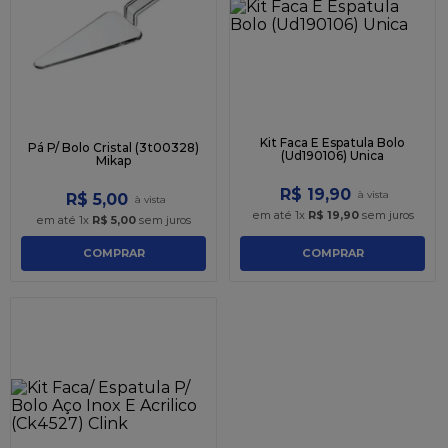
9
º
caixa kraft
10
º
chocolate
Kit Faca E Espatula Bolo
Pá P/ Bolo Cristal (3t00328)
(Ud190106) Unica
Mikap
R$
19
,
90
R$
5
,
00
em até
1
x
R$
19
,
90
sem juros
em até
1
x
R$
5
,
00
sem juros
COMPRAR
COMPRAR