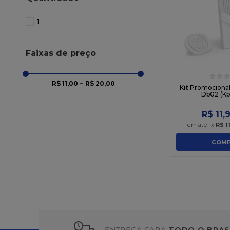
10
º
nutella
1
Faixas de preço
☆
☆
☆
R$ 11,00
–
R$ 20,00
Kit Promocional
Db02 (Kp
R$
11
,
em até
1
x
R$
1
COMP