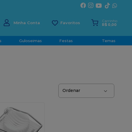
ÍRITO SANTO
Carrinho
Minha Conta
R$
0
,
00
s
Guloseimas
Festas
Temas