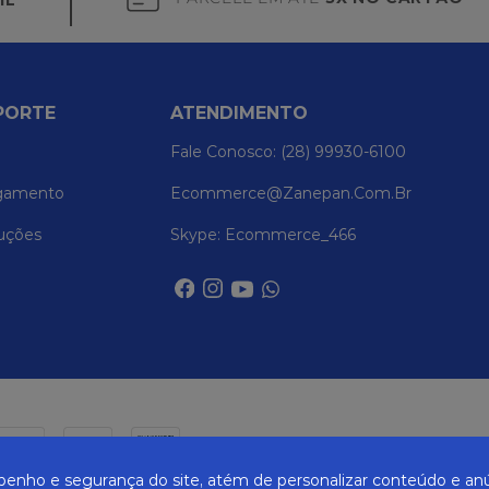
IL
PORTE
ATENDIMENTO
Fale Conosco: (28) 99930-6100
gamento
Ecommerce@zanepan.com.br
uções
Skype: Ecommerce_466
nho e segurança do site, atém de personalizar conteúdo e anú