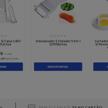
☆
☆
☆
☆
☆
☆
☆
 S/ Caixa Cd01-
Descascador E Fatiador 5 Em 1
Cortador
02) Kza
(Df05b) Kza
S/ Reves
90
1
,
90
sem juros
RAR
INDISPONÍVEL
PARCELE EM ATÉ
3X NO CARTÃO