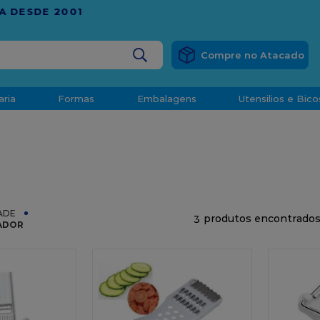
RÁTIS
EM COMPRAS ACIMA DE R$ 1.000,00 PARA O ESP
BUSCADOS
aria
Formas
Embalagens
Utensilios e Bico
densado
d
ADE
3
LADOR
o