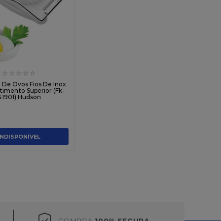
☆
☆
☆
☆
☆
 De Ovos Fios De Inox
timento Superior (Fk-
41901) Hudson
INDISPONÍVEL
COMPRA
100% SEGURA