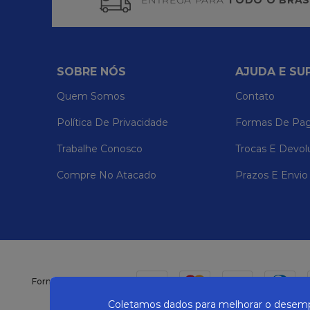
ENTREGA PARA
TODO O BRAS
SOBRE NÓS
AJUDA E SU
Quem Somos
Contato
Política De Privacidade
Formas De Pa
Trabalhe Conosco
Trocas E Devol
Compre No Atacado
Prazos E Envio
Formas de pagamento
Coletamos dados para melhorar o desempe