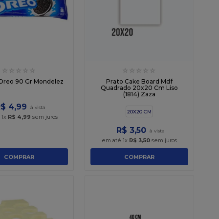
☆
☆
☆
☆
☆
☆
☆
☆
☆
☆
 Oreo 90 Gr Mondelez
Prato Cake Board Mdf
Quadrado 20x20 Cm Liso
(1814) Zaza
R$
4
,
99
20X20 CM
é
1
x
R$
4
,
99
sem juros
R$
3
,
50
em até
1
x
R$
3
,
50
sem juros
COMPRAR
COMPRAR