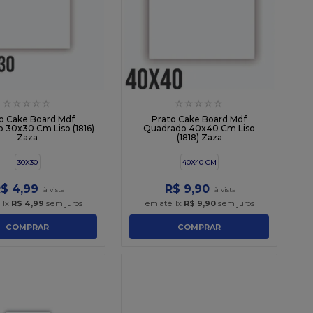
☆
☆
☆
☆
☆
☆
☆
☆
☆
☆
o Cake Board Mdf
Prato Cake Board Mdf
 30x30 Cm Liso (1816)
Quadrado 40x40 Cm Liso
Zaza
(1818) Zaza
30X30
40X40 CM
R$
4
,
99
R$
9
,
90
é
1
x
R$
4
,
99
sem juros
em até
1
x
R$
9
,
90
sem juros
COMPRAR
COMPRAR