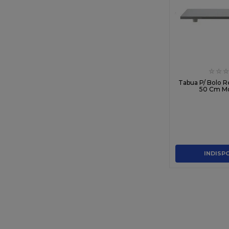
☆
☆
☆
Tabua P/ Bolo R
50 Cm Md
INDISP