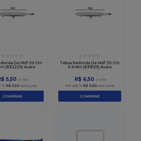
☆
☆
☆
☆
☆
☆
☆
☆
☆
☆
edonda De Mdf 20 Cm
Tabua Redonda De Mdf 20 Cm
Mm (832229) Avare
X 6 Mm (831833) Avare
R$
5
,
50
R$
6
,
50
é
1
x
R$
5
,
50
sem juros
em até
1
x
R$
6
,
50
sem juros
COMPRAR
COMPRAR