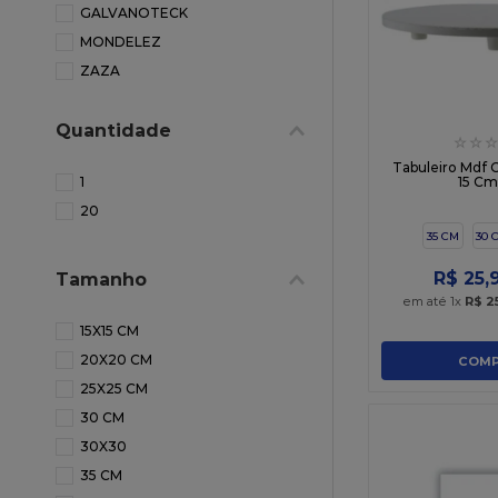
GALVANOTECK
10
º
chocolate
MONDELEZ
ZAZA
Quantidade
☆
☆
☆
Tabuleiro Mdf 
1
15 Cm
20
35 CM
30 
R$
25
,
Tamanho
em até
1
x
R$
2
15X15 CM
20X20 CM
COMP
25X25 CM
30 CM
30X30
35 CM