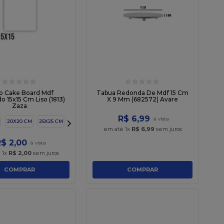
☆
☆
☆
☆
☆
☆
☆
☆
☆
☆
o Cake Board Mdf
Tabua Redonda De Mdf 15 Cm
 15x15 Cm Liso (1813)
X 9 Mm (682572) Avare
Zaza
R$
6
,
99
20X20 CM
25X25 CM
em até
1
x
R$
6
,
99
sem juros
R$
2
,
00
é
1
x
R$
2
,
00
sem juros
COMPRAR
COMPRAR