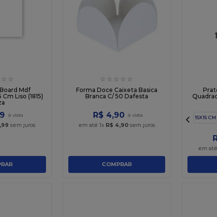
☆
☆
☆
☆
☆
☆
☆
 Board Mdf
Forma Doce Caixeta Basica
Prat
Cm Liso (1815)
Branca C/ 50 Dafesta
Quadrado
za
9
R$
4
,
90
15X15 CM
,
99
sem juros
em até
1
x
R$
4
,
90
sem juros
em at
RAR
COMPRAR