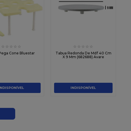
☆
☆
☆
☆
☆
☆
☆
☆
☆
☆
Suporte Pega Cone Bluestar
Tabua Redonda De Mdf 40 Cm
X 9 Mm (682688) Avare
INDISPONÍVEL
INDISPONÍVEL