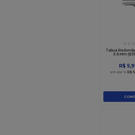
☆
☆
☆
Tabua Redonda
X 6 Mm (831
R$
5
,
9
em até
1
x
R$
5
COMP