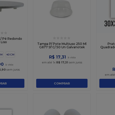
☆
☆
☆
☆
☆
☆
☆
C/ Pé Redondo
 Liso
Tampa P/ Pote Multiuso 250 Ml
Prat
G677 Sf C/ 50 Un Galvanotek
Quadrado
CM
40 CM
R$
17
,
31
em até
1
x
R$
17
,
31
sem juros
90
5
,
90
sem juros
em at
RAR
COMPRAR