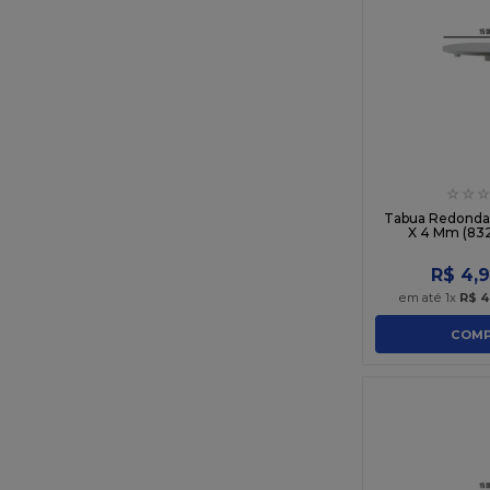
☆
☆
☆
Tabua Redonda
X 4 Mm (832
R$
4
,
9
em até
1
x
R$
4
COMP