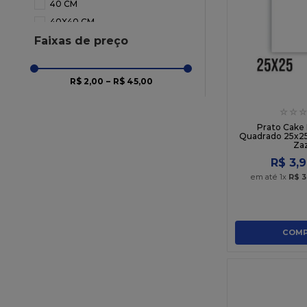
40 CM
40X40 CM
Faixas de preço
R$ 2,00
–
R$ 45,00
☆
☆
☆
Prato Cake
Quadrado 25x25 
Za
R$
3
,
9
em até
1
x
R$
3
COMP