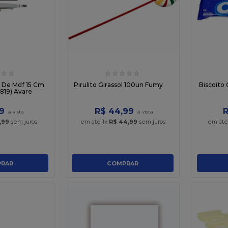
☆
☆
☆
☆
☆
☆
☆
 De Mdf 15 Cm
Pirulito Girassol 100un Fumy
Biscoito
819) Avare
9
R$
44
,
99
,
99
sem juros
em até
1
x
R$
44
,
99
sem juros
em at
RAR
COMPRAR