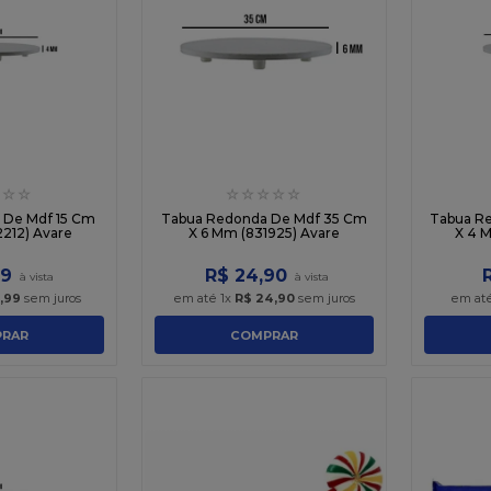
☆
☆
☆
☆
☆
☆
☆
 De Mdf 15 Cm
Tabua Redonda De Mdf 35 Cm
Tabua R
212) Avare
X 6 Mm (831925) Avare
X 4 
9
R$
24
,
90
,
99
sem juros
em até
1
x
R$
24
,
90
sem juros
em at
RAR
COMPRAR