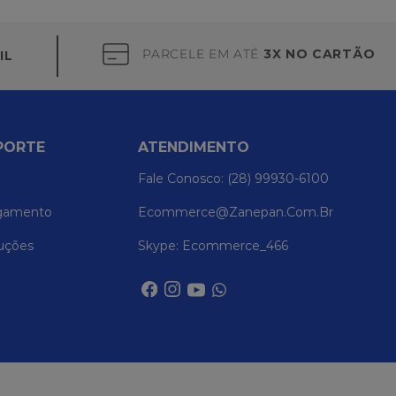
PARCELE EM ATÉ
3X NO CARTÃO
IL
PORTE
ATENDIMENTO
Fale Conosco: (28) 99930-6100
gamento
Ecommerce@zanepan.com.br
uções
Skype: Ecommerce_466