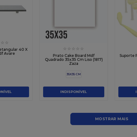
☆
☆
☆
☆
☆
☆
☆
etangular 40 X
f Avare
Prato Cake Board Mdf
Quadrado 35x35 Cm Liso (1817)
Zaza
35X35 CM
ONÍVEL
INDISPONÍVEL
MOSTRAR MAIS