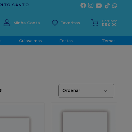
TRADIÇÃO E CONFIANÇA DESDE 2001
Carrinho
Minha Conta
R$
0
,
00
s
Guloseimas
Festas
Temas