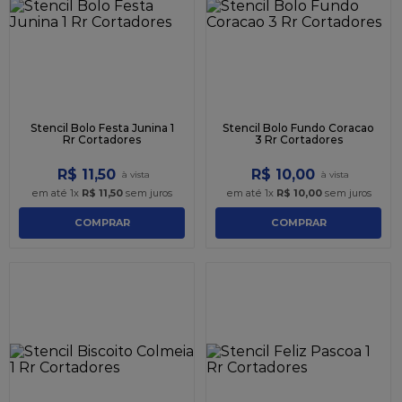
9
º
sacola
10
º
caixa kraft
Stencil Bolo Festa Junina 1
Stencil Bolo Fundo Coracao
Rr Cortadores
3 Rr Cortadores
R$
11
,
50
R$
10
,
00
em até
1
x
R$
11
,
50
sem juros
em até
1
x
R$
10
,
00
sem juros
COMPRAR
COMPRAR