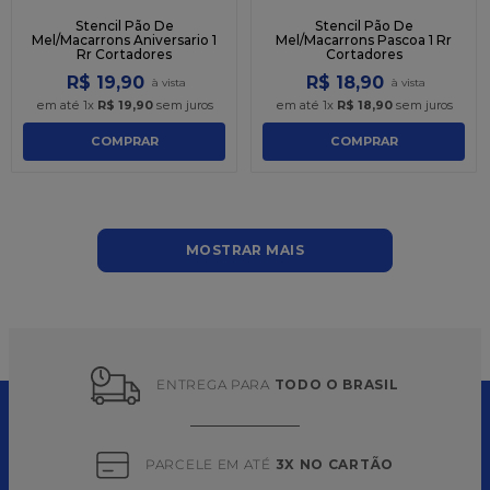
Stencil Pão De
Stencil Pão De
Mel/Macarrons Aniversario 1
Mel/Macarrons Pascoa 1 Rr
Rr Cortadores
Cortadores
R$
19
,
90
R$
18
,
90
em até
1
x
R$
19
,
90
sem juros
em até
1
x
R$
18
,
90
sem juros
COMPRAR
COMPRAR
MOSTRAR MAIS
ENTREGA PARA 
TODO O BRASIL
PARCELE EM ATÉ 
3X NO CARTÃO