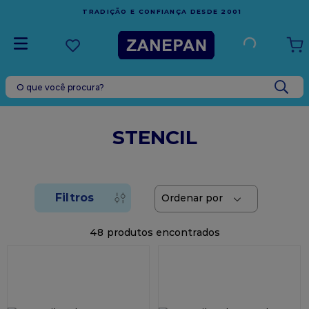
FRETE GRÁTIS
EM COMPRAS ACIMA DE R$1.000,00 PARA O
ESPÍRITO SANTO
O que você procura?
TERMOS MAIS BUSCADOS
1
º
vela
STENCIL
2
º
leite condensado
3
º
top harald
4
º
bala
5
º
chocolate
48
6
º
granulado
7
º
vabene
8
º
caixa