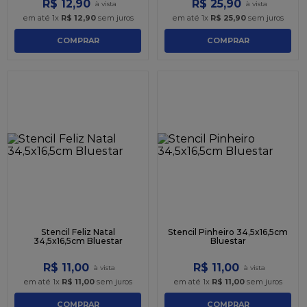
R$
12
,
90
R$
25
,
90
em até
1
x
R$
12
,
90
sem juros
em até
1
x
R$
25
,
90
sem juros
COMPRAR
COMPRAR
Stencil Feliz Natal
Stencil Pinheiro 34,5x16,5cm
34,5x16,5cm Bluestar
Bluestar
R$
11
,
00
R$
11
,
00
em até
1
x
R$
11
,
00
sem juros
em até
1
x
R$
11
,
00
sem juros
COMPRAR
COMPRAR