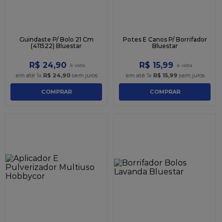
Guindaste P/ Bolo 21 Cm
Potes E Canos P/ Borrifador
(411522) Bluestar
Bluestar
R$
24
,
90
R$
15
,
99
em até
1
x
R$
24
,
90
sem juros
em até
1
x
R$
15
,
99
sem juros
COMPRAR
COMPRAR