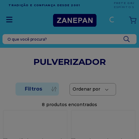
FRETE GRÁTIS
EM COMPRAS ACIMA DE R$1.000,00 PARA O
ESPÍRITO SANTO
O que você procura?
TERMOS MAIS BUSCADOS
1
º
leite condensado
PULVERIZADOR
2
º
caixa
3
º
top harald
4
º
vela
5
º
bala
8
6
º
granulado
7
º
vabene
8
º
sacola