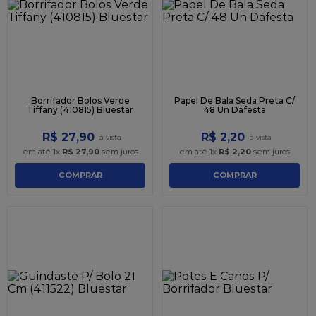
9
º
caixa kraft
10
º
chocolate
Borrifador Bolos Verde
Papel De Bala Seda Preta C/
Tiffany (410815) Bluestar
48 Un Dafesta
R$
27
,
90
R$
2
,
20
em até
1
x
R$
27
,
90
sem juros
em até
1
x
R$
2
,
20
sem juros
COMPRAR
COMPRAR