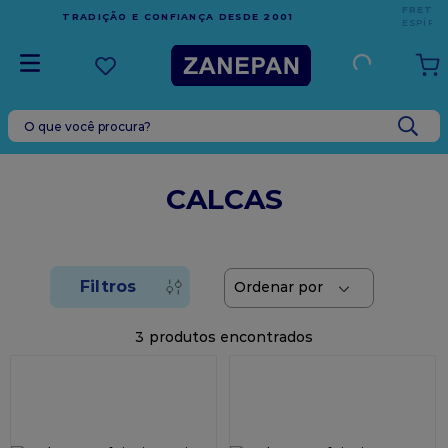
FRETE GRÁTIS
EM COMPRAS ACIMA DE R$1.000,00 PARA O
ESPÍRITO SANTO
O que você procura?
TERMOS MAIS BUSCADOS
1
º
vela
CALCAS
2
º
leite condensado
3
º
top harald
4
º
bala
5
º
chocolate
3
6
º
vabene
7
º
granulado
8
º
caixa