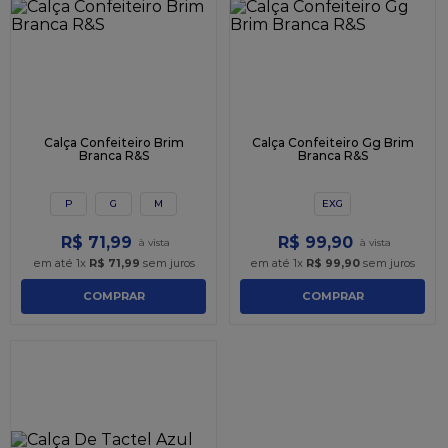
9
º
sacola
10
º
nutella
Calça Confeiteiro Brim
Calça Confeiteiro Gg Brim
Branca R&S
Branca R&S
P
G
M
EXG
R$
71
,
99
R$
99
,
90
em até
1
x
R$
71
,
99
sem juros
em até
1
x
R$
99
,
90
sem juros
COMPRAR
COMPRAR