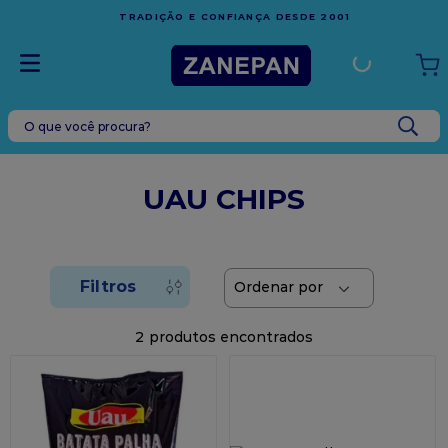
FRETE GRÁTIS
EM COMPRAS ACIMA DE R$1.000,00
 2001
ESPÍRITO SANTO
O que você procura?
TERMOS MAIS BUSCADOS
1
º
leite condensado
UAU CHIPS
2
º
caixa
3
º
vela
4
º
top harald
5
º
vabene
2
6
º
granulado
7
º
sacola
8
º
bala