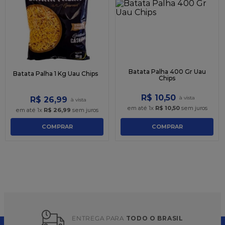
9
º
caixa kraft
10
º
chocolate
Batata Palha 400 Gr Uau
Batata Palha 1 Kg Uau Chips
Chips
R$
10
,
50
R$
26
,
99
em até
1
x
R$
10
,
50
sem juros
em até
1
x
R$
26
,
99
sem juros
COMPRAR
COMPRAR
ENTREGA PARA 
TODO O BRASIL