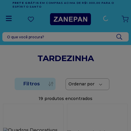
FRETE GRÁTIS
EM COMPRAS ACIMA DE R$1.000,00 PARA O
ESPÍRITO SANTO
O que você procura?
TERMOS MAIS BUSCADOS
1
º
caixa
TARDEZINHA
2
º
leite condensado
3
º
vela
4
º
top harald
5
º
bala
19
6
º
sacola
7
º
vabene
8
º
granulado