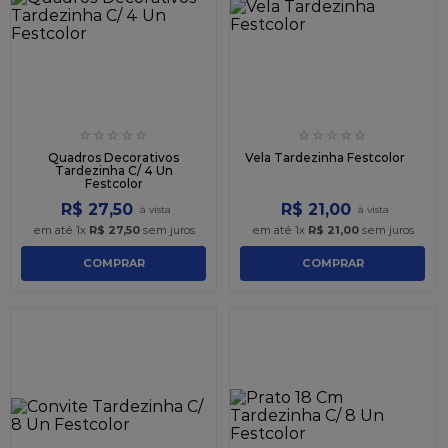
9
º
caixa kraft
10
º
chocolate
☆
☆
☆
☆
☆
☆
☆
☆
☆
☆
Quadros Decorativos
Vela Tardezinha Festcolor
Tardezinha C/ 4 Un
Festcolor
R$
27
,
50
R$
21
,
00
em até
1
x
R$
27
,
50
sem juros
em até
1
x
R$
21
,
00
sem juros
COMPRAR
COMPRAR