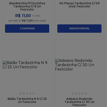
Bandeirinha P/ Docinhos
Kit Placas Tardezinha C/ 09
Tardezinha C/ 8 Un
Unid. Festcolor
Festcolor
R$
11
,
50
em até
1
x
R$
11
,
50
sem juros
COMPRAR
INDISPONÍVEL
☆
☆
☆
☆
☆
☆
☆
☆
☆
☆
Balão Tardezinha N 9 C/ 25
Adesivo Redondo
Un Festcolor
Tardezinha C/ 30 Un
Festcolor