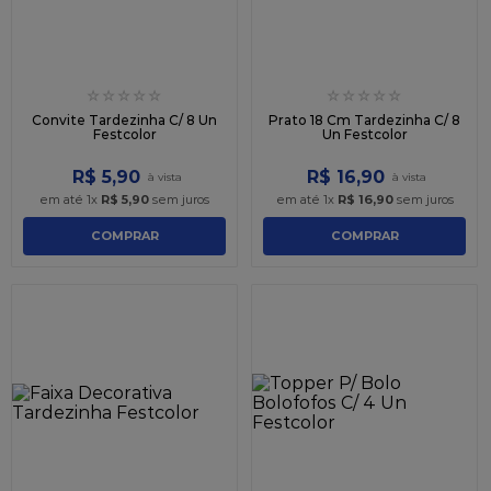
☆
☆
☆
☆
☆
☆
☆
☆
☆
☆
Convite Tardezinha C/ 8 Un
Prato 18 Cm Tardezinha C/ 8
Festcolor
Un Festcolor
R$
5
,
90
R$
16
,
90
em até
1
x
R$
5
,
90
sem juros
em até
1
x
R$
16
,
90
sem juros
COMPRAR
COMPRAR