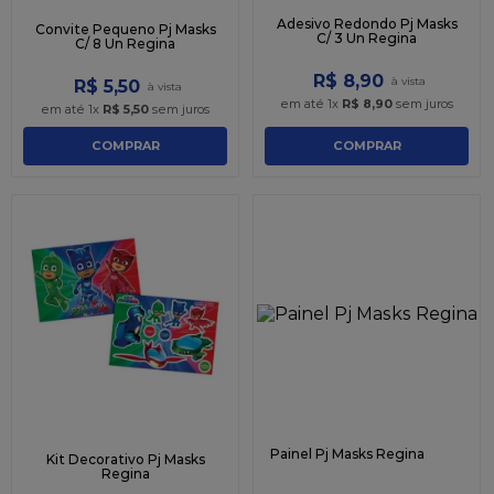
Adesivo Redondo Pj Masks
Convite Pequeno Pj Masks
C/ 3 Un Regina
C/ 8 Un Regina
R$
8
,
90
R$
5
,
50
em até
1
x
R$
8
,
90
sem juros
em até
1
x
R$
5
,
50
sem juros
COMPRAR
COMPRAR
Painel Pj Masks Regina
Kit Decorativo Pj Masks
Regina