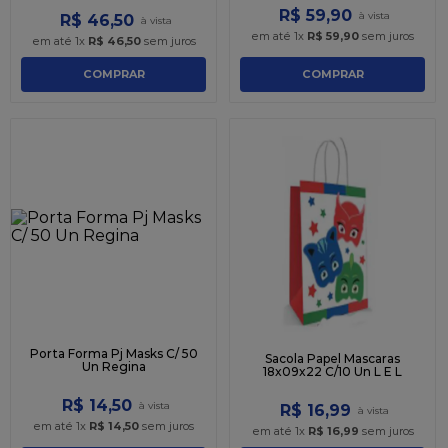
R$
59
,
90
R$
46
,
50
em até
1
x
R$
59
,
90
sem juros
em até
1
x
R$
46
,
50
sem juros
COMPRAR
COMPRAR
Porta Forma Pj Masks C/ 50
Sacola Papel Mascaras
Un Regina
18x09x22 C/10 Un L E L
R$
14
,
50
R$
16
,
99
em até
1
x
R$
14
,
50
sem juros
em até
1
x
R$
16
,
99
sem juros