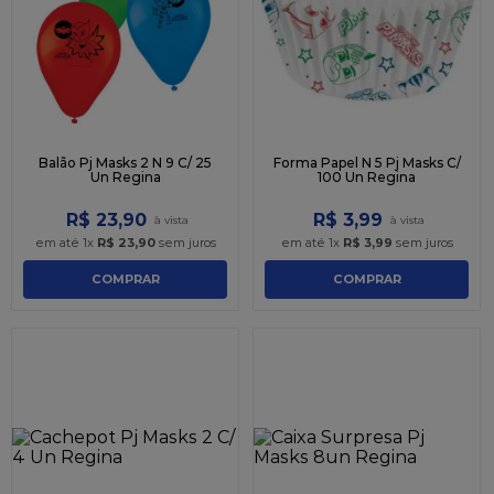
9
º
caixa kraft
10
º
chocolate
Balão Pj Masks 2 N 9 C/ 25
Forma Papel N 5 Pj Masks C/
Un Regina
100 Un Regina
R$
23
,
90
R$
3
,
99
em até
1
x
R$
23
,
90
sem juros
em até
1
x
R$
3
,
99
sem juros
COMPRAR
COMPRAR