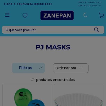
FRETE GRÁTIS
EM COMPRAS ACIMA DE R$1.000,00 PARA O
ESPÍRITO SANTO
O que você procura?
TERMOS MAIS BUSCADOS
1
º
leite condensado
PJ MASKS
2
º
caixa
3
º
vela
4
º
top harald
5
º
vabene
21
6
º
sacola
7
º
granulado
8
º
bala