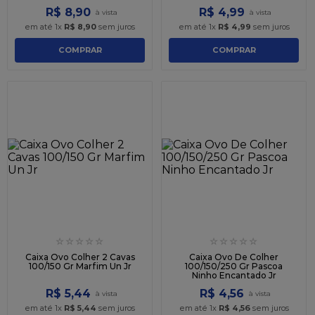
R$
8
,
90
R$
4
,
99
em até
1
x
R$
8
,
90
sem juros
em até
1
x
R$
4
,
99
sem juros
COMPRAR
COMPRAR
☆
☆
☆
☆
☆
☆
☆
☆
☆
☆
Caixa Ovo Colher 2 Cavas
Caixa Ovo De Colher
100/150 Gr Marfim Un Jr
100/150/250 Gr Pascoa
Ninho Encantado Jr
R$
5
,
44
R$
4
,
56
em até
1
x
R$
5
,
44
sem juros
em até
1
x
R$
4
,
56
sem juros