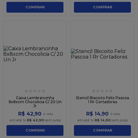
COMPRAR
COMPRAR
☆
☆
☆
☆
☆
☆
☆
☆
☆
☆
Caixa Lembrancinha
Stencil Biscoito Feliz Pascoa
8x8xcm Chocolicia C/ 20 Un
1 Rr Cortadores
Jr
R$
42
,
90
R$
14
,
90
em até
1
x
R$
42
,
90
sem juros
em até
1
x
R$
14
,
90
sem juros
COMPRAR
COMPRAR