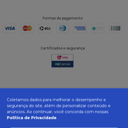
Formas de pagamento
Certificados e segurança
Coletamos dados para melhorar o desempenho e
segurança do site, atém de personalizar conteúdo e
anúncios. Ao continuar, você concorda com nossas
Política de Privacidade
.
ZANEPAN 2022 | CNPJ: 04.319.228/0001-08 | AVENIDA MAURO MIRANDA
MADUREIRA, 514 - ELPÍDIO VOLPINI - CACHOEIRO DE ITAPEMIRIM - ES | CEP
29309-712