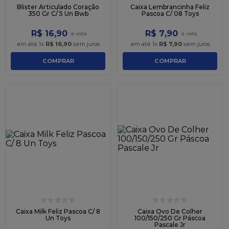
Blister Articulado Coração
Caixa Lembrancinha Feliz
350 Gr C/ 5 Un Bwb
Pascoa C/ 08 Toys
R$
16
,
90
R$
7
,
90
em até
1
x
R$
16
,
90
sem juros
em até
1
x
R$
7
,
90
sem juros
COMPRAR
COMPRAR
☆
☆
☆
☆
☆
☆
☆
☆
☆
☆
Caixa Milk Feliz Pascoa C/ 8
Caixa Ovo De Colher
Un Toys
100/150/250 Gr Páscoa
Pascale Jr