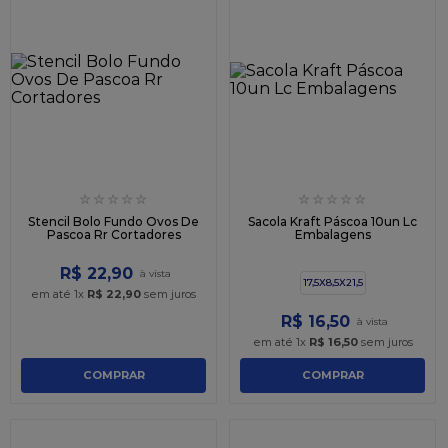
☆
☆
☆
☆
☆
☆
☆
☆
☆
☆
Stencil Bolo Fundo Ovos De
Sacola Kraft Páscoa 10un Lc
Pascoa Rr Cortadores
Embalagens
R$
22
,
90
17,5X8,5X21,5
em até
1
x
R$
22
,
90
sem juros
R$
16
,
50
em até
1
x
R$
16
,
50
sem juros
COMPRAR
COMPRAR