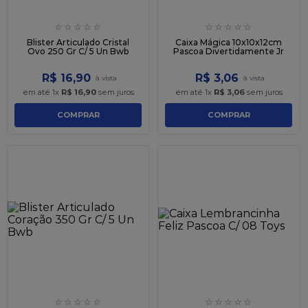
☆
☆
☆
☆
☆
☆
☆
☆
☆
☆
Blister Articulado Cristal
Caixa Mágica 10x10x12cm
Ovo 250 Gr C/ 5 Un Bwb
Pascoa Divertidamente Jr
R$
16
,
90
R$
3
,
06
em até
1
x
R$
16
,
90
sem juros
em até
1
x
R$
3
,
06
sem juros
COMPRAR
COMPRAR
☆
☆
☆
☆
☆
☆
☆
☆
☆
☆