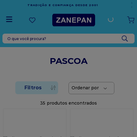
FRETE GRÁTIS
EM COMPRAS ACIMA DE R$1.000,00 PARA O
ESPÍRITO SANTO
O que você procura?
TERMOS MAIS BUSCADOS
1
º
leite condensado
PASCOA
2
º
caixa
3
º
vela
4
º
top harald
5
º
vabene
35
6
º
sacola
7
º
granulado
8
º
bala