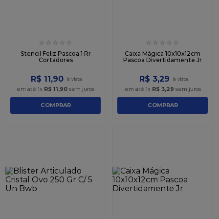
☆
☆
☆
☆
☆
☆
☆
☆
☆
☆
Stencil Feliz Pascoa 1 Rr
Caixa Mágica 10x10x12cm
Cortadores
Pascoa Divertidamente Jr
R$
11
,
90
R$
3
,
29
em até
1
x
R$
11
,
90
sem juros
em até
1
x
R$
3
,
29
sem juros
COMPRAR
COMPRAR