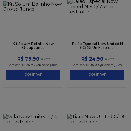
Kit So Um Bolinho Now
Balão Especial Now United N
Group Junco
9 C/ 25 Un Festcolor
R$
79
,
90
R$
24
,
90
em até
1
x
R$
79
,
90
sem juros
em até
1
x
R$
24
,
90
sem juros
COMPRAR
COMPRAR