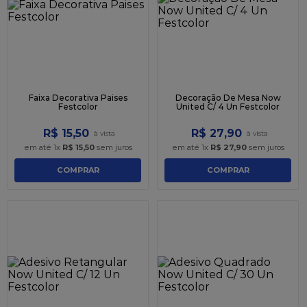
9
º
caixa kraft
10
º
chocolate
Faixa Decorativa Paises
Decoração De Mesa Now
Festcolor
United C/ 4 Un Festcolor
R$
15
,
50
R$
27
,
90
em até
1
x
R$
15
,
50
sem juros
em até
1
x
R$
27
,
90
sem juros
COMPRAR
COMPRAR