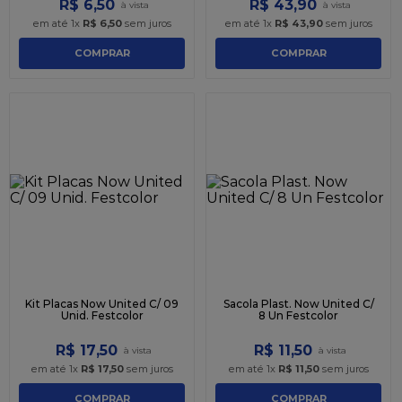
R$
6
,
50
R$
43
,
90
em até
1
x
R$
6
,
50
sem juros
em até
1
x
R$
43
,
90
sem juros
COMPRAR
COMPRAR
Kit Placas Now United C/ 09
Sacola Plast. Now United C/
Unid. Festcolor
8 Un Festcolor
R$
17
,
50
R$
11
,
50
em até
1
x
R$
17
,
50
sem juros
em até
1
x
R$
11
,
50
sem juros
COMPRAR
COMPRAR