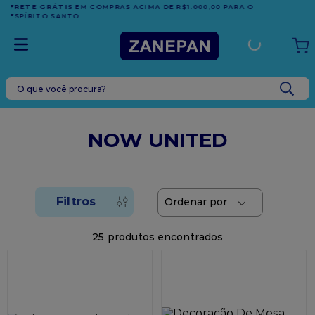
TRADIÇÃO E CONFIANÇA DESDE 2001
O que você procura?
TERMOS MAIS BUSCADOS
1
º
leite condensado
NOW UNITED
2
º
caixa
3
º
vela
4
º
top harald
5
º
vabene
25
6
º
granulado
7
º
sacola
8
º
bala