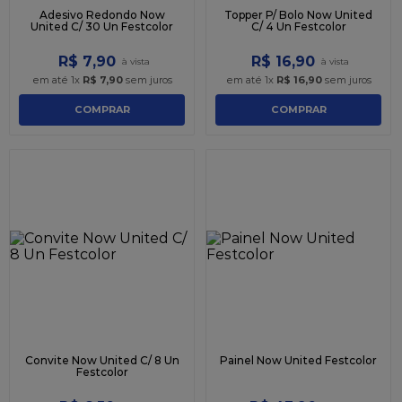
Adesivo Redondo Now
Topper P/ Bolo Now United
United C/ 30 Un Festcolor
C/ 4 Un Festcolor
R$
7
,
90
R$
16
,
90
em até
1
x
R$
7
,
90
sem juros
em até
1
x
R$
16
,
90
sem juros
COMPRAR
COMPRAR
Convite Now United C/ 8 Un
Painel Now United Festcolor
Festcolor