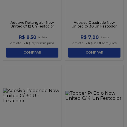
Adesivo Retangular Now
Adesivo Quadrado Now
United C/ 12 Un Festcolor
United C/ 30 Un Festcolor
R$
8
,
50
R$
7
,
90
em até
1
x
R$
8
,
50
sem juros
em até
1
x
R$
7
,
90
sem juros
COMPRAR
COMPRAR