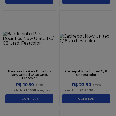
Bandeirinha Para Docinhos
Cachepot Now United C/ 8
Now United C/ 08 Unid.
Un Festcolor
Festcolor
R$
10
,
50
R$
23
,
90
em até
1
x
R$
10
,
50
sem juros
em até
1
x
R$
23
,
90
sem juros
COMPRAR
COMPRAR