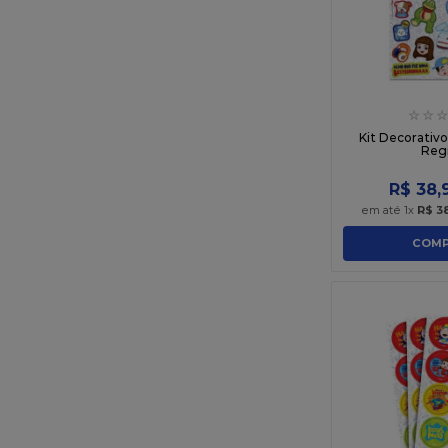
☆
☆
☆
Kit Decorativ
Reg
R$
38
,
em até
1
x
R$
3
COMP