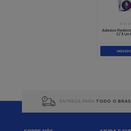
☆
☆
☆
Adesivo Redond
C/ 3 Un
INDISP
ENTREGA PARA
TODO O BRAS