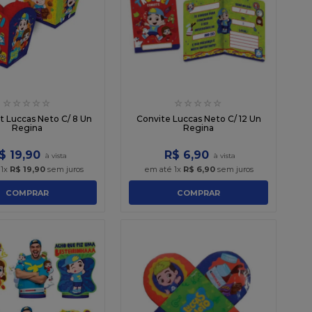
☆
☆
☆
☆
☆
☆
☆
☆
☆
☆
 Luccas Neto C/ 8 Un
Convite Luccas Neto C/ 12 Un
Regina
Regina
$
19
,
90
R$
6
,
90
é
1
x
R$
19
,
90
sem juros
em até
1
x
R$
6
,
90
sem juros
COMPRAR
COMPRAR