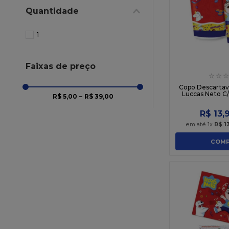
10
º
chocolate
Quantidade
1
Faixas de preço
☆
☆
☆
Copo Descartavé
Luccas Neto C/
R$ 5,00
–
R$ 39,00
R$
13
,
em até
1
x
R$
1
COMP