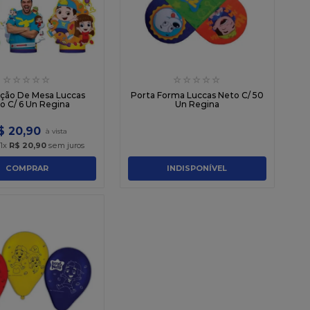
☆
☆
☆
☆
☆
☆
☆
☆
☆
☆
ção De Mesa Luccas
Porta Forma Luccas Neto C/ 50
o C/ 6 Un Regina
Un Regina
$
20
,
90
1
x
R$
20
,
90
sem juros
COMPRAR
INDISPONÍVEL