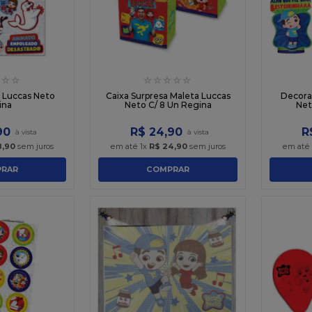
☆
☆
☆
☆
☆
☆
☆
o Luccas Neto
Caixa Surpresa Maleta Luccas
Decora
ina
Neto C/ 8 Un Regina
Net
90
R$
24
,
90
R
8
,
90
sem juros
em até
1
x
R$
24
,
90
sem juros
em até
RAR
COMPRAR