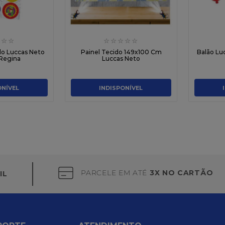
☆
☆
☆
☆
☆
☆
☆
o Luccas Neto
Painel Tecido 149x100 Cm
Balão Lu
 Regina
Luccas Neto
ONÍVEL
INDISPONÍVEL
PARCELE EM ATÉ
3X NO CARTÃO
IL