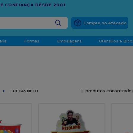
RÁTIS
EM COMPRAS ACIMA DE R$ 1.000,00 PARA O ESP
BUSCADOS
aria
Formas
Embalagens
Utensilios e Bico
densado
d
11
LUCCAS NETO
o
t