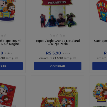
☆
☆
☆
☆
☆
☆
☆
l Papel 180 Ml
Topo P/ Bolo Grande Netoland
Cachepot
 12 Un Regina
C/ 5 Pçs Pablo
90
R$
5
,
90
R
3
,
90
sem juros
em até
1
x
R$
5
,
90
sem juros
em at
RAR
COMPRAR