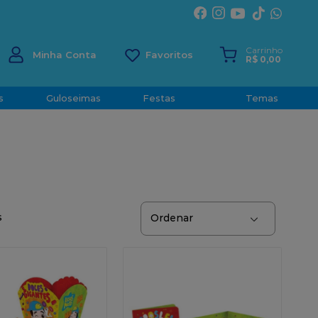
ÍRITO SANTO
Carrinho
Minha Conta
R$
0
,
00
s
Guloseimas
Festas
Temas