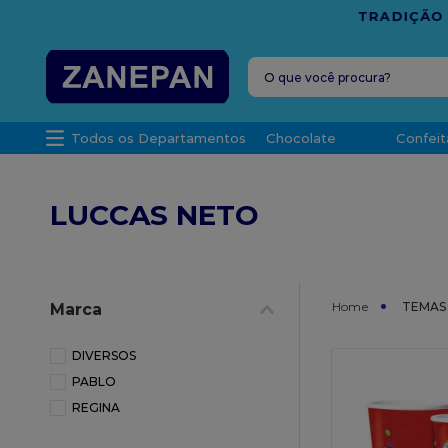
FRETE G
O que você procura?
TERMOS MAIS 
Todos os Departamentos
Chocolate
Confeit
1
º
leite con
2
º
caixa
LUCCAS NETO
3
º
top haral
4
º
vela
5
º
bala
TEMAS
Marca
6
º
sacola
7
º
vabene
DIVERSOS
PABLO
8
º
granulad
REGINA
9
º
caixa kraf