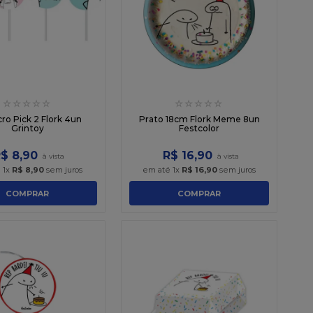
☆
☆
☆
☆
☆
☆
☆
☆
☆
☆
cro Pick 2 Flork 4un
Prato 18cm Flork Meme 8un
Grintoy
Festcolor
R$
8
,
90
R$
16
,
90
é
1
x
R$
8
,
90
sem juros
em até
1
x
R$
16
,
90
sem juros
COMPRAR
COMPRAR