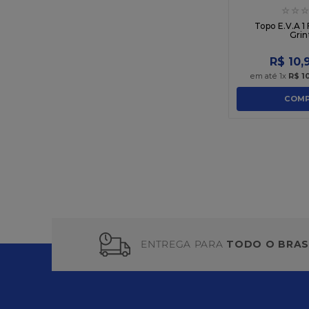
☆
☆
☆
Topo E.V.A 1
Grin
R$
10
,
em até
1
x
R$
1
COMP
ENTREGA PARA
TODO O BRAS