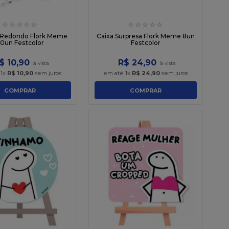
☆
☆
☆
☆
☆
☆
☆
☆
☆
☆
 Redondo Flork Meme
Caixa Surpresa Flork Meme 8un
0un Festcolor
Festcolor
$
10
,
90
R$
24
,
90
é
1
x
R$
10
,
90
sem juros
em até
1
x
R$
24
,
90
sem juros
COMPRAR
COMPRAR