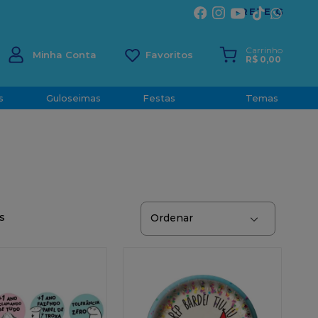
ÍRITO SANTO
Carrinho
Minha Conta
R$
0
,
00
s
Guloseimas
Festas
Temas