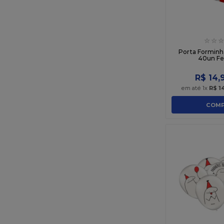
☆
☆
☆
Porta Forminh
40un Fe
R$
14
,
em até
1
x
R$
1
COMP