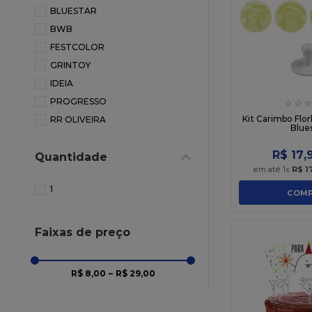
10
º
chocolate
BLUESTAR
BWB
FESTCOLOR
GRINTOY
IDEIA
PROGRESSO
☆
☆
☆
Kit Carimbo Flo
RR OLIVEIRA
Blue
R$
17
,
Quantidade
em até
1
x
R$
1
1
COMP
Faixas de preço
R$ 8,00
–
R$ 29,00