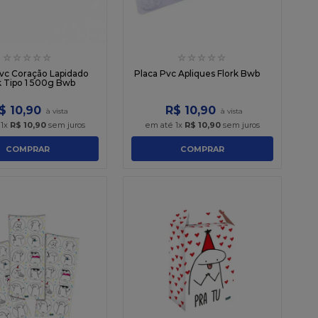
☆
☆
☆
☆
☆
☆
☆
☆
☆
☆
vc Coração Lapidado
Placa Pvc Apliques Flork Bwb
k Tipo 1 500g Bwb
$
10
,
90
R$
10
,
90
é
1
x
R$
10
,
90
sem juros
em até
1
x
R$
10
,
90
sem juros
COMPRAR
COMPRAR