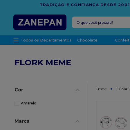
FRETE G
O que você procura?
TERMOS MAIS 
Todos os Departamentos
Chocolate
Confeit
1
º
caixa
2
º
leite con
FLORK MEME
3
º
vela
4
º
top haral
5
º
bala
TEMAS
Cor
6
º
sacola
7
º
vabene
Amarelo
8
º
granulad
Marca
9
º
caixa kraf