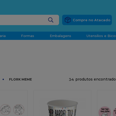
RÁTIS
EM COMPRAS ACIMA DE R$ 1.000,00 PARA O ESP
BUSCADOS
aria
Formas
Embalagens
Utensilios e Bico
densado
d
34
FLORK MEME
o
t