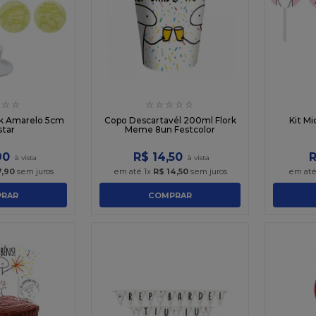
☆
☆
☆
☆
☆
☆
☆
rk Amarelo 5cm
Copo Descartavél 200ml Flork
Kit Mi
star
Meme 8un Festcolor
90
R$
14
,
50
7
,
90
sem juros
em até
1
x
R$
14
,
50
sem juros
em at
RAR
COMPRAR