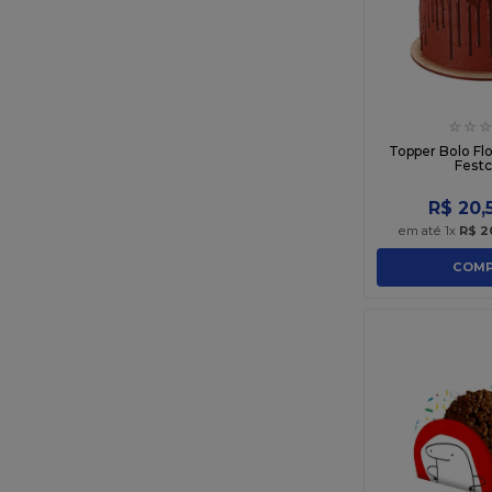
☆
☆
☆
Topper Bolo F
Festc
R$
20
,
em até
1
x
R$
2
COMP