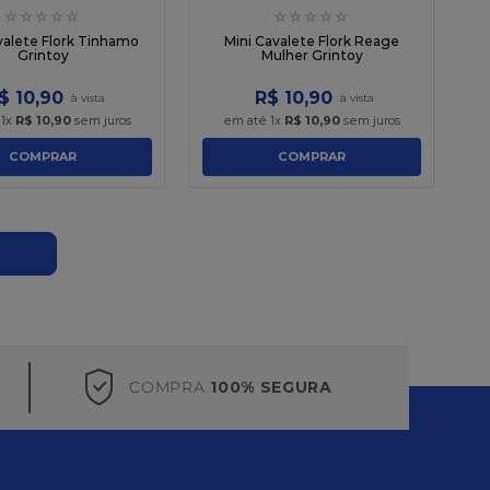
☆
☆
☆
☆
☆
☆
☆
☆
☆
☆
valete Flork Tinhamo
Mini Cavalete Flork Reage
Grintoy
Mulher Grintoy
$
10
,
90
R$
10
,
90
é
1
x
R$
10
,
90
sem juros
em até
1
x
R$
10
,
90
sem juros
COMPRAR
COMPRAR
COMPRA
100% SEGURA