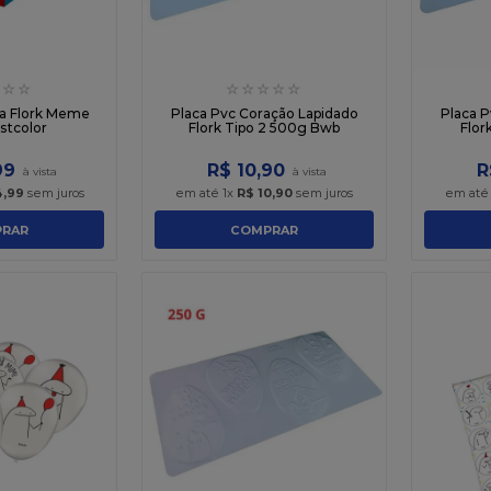
☆
☆
☆
☆
☆
☆
☆
a Flork Meme
Placa Pvc Coração Lapidado
Placa P
stcolor
Flork Tipo 2 500g Bwb
Flor
99
R$
10
,
90
R
4
,
99
sem juros
em até
1
x
R$
10
,
90
sem juros
em at
RAR
COMPRAR