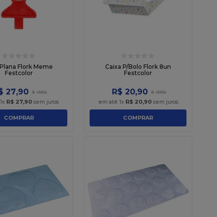
☆
☆
☆
☆
☆
☆
☆
☆
☆
☆
 Plana Flork Meme
Caixa P/Bolo Flork 8un
Festcolor
Festcolor
$
27
,
90
R$
20
,
90
1
x
R$
27
,
90
sem juros
em até
1
x
R$
20
,
90
sem juros
COMPRAR
COMPRAR