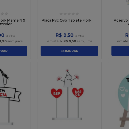
☆
☆
☆
☆
☆
☆
☆
Flork Meme N 9
Placa Pvc Ovo Tablete Flork
Adesivo
stcolor
3
90
R$
9
,
50
R
8
,
90
sem juros
em até
1
x
R$
9
,
50
sem juros
em at
RAR
COMPRAR