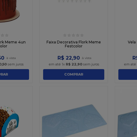
☆
☆
☆
☆
☆
☆
☆
lork Meme 4un
Faixa Decorativa Flork Meme
Vela
olor
Festcolor
50
R$
22
,
90
R
0
,
50
sem juros
em até
1
x
R$
22
,
90
sem juros
em até
RAR
COMPRAR