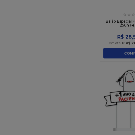
☆
☆
☆
Balão Especial 
25un Fe
R$
28
,
em até
1
x
R$
2
COMP