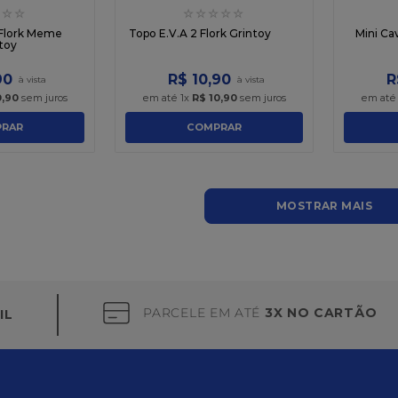
☆
☆
☆
☆
☆
☆
☆
 Flork Meme
Topo E.V.A 2 Flork Grintoy
Mini Ca
toy
90
R$
10
,
90
R
0
,
90
sem juros
em até
1
x
R$
10
,
90
sem juros
em at
RAR
COMPRAR
MOSTRAR MAIS
PARCELE EM ATÉ
3X NO CARTÃO
IL