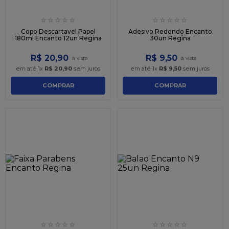
☆
☆
☆
☆
☆
☆
☆
☆
☆
☆
Copo Descartavel Papel
Adesivo Redondo Encanto
180ml Encanto 12un Regina
30un Regina
R$
20
,
90
R$
9
,
50
em até
1
x
R$
20
,
90
sem juros
em até
1
x
R$
9
,
50
sem juros
COMPRAR
COMPRAR
☆
☆
☆
☆
☆
☆
☆
☆
☆
☆