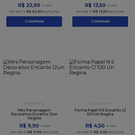
R$
22
,
90
R$
13
,
50
em até
1
x
R$
22
,
90
sem juros
em até
1
x
R$
13
,
50
sem juros
COMPRAR
COMPRAR
☆
☆
☆
☆
☆
☆
☆
☆
☆
☆
Mini Personagem
Forma Papel N 5 Encanto C/
Decorativo Encanto 12un
100 Un Regina
Regina
R$
9
,
90
R$
4
,
50
em até
1
x
R$
9
,
90
sem juros
em até
1
x
R$
4
,
50
sem juros