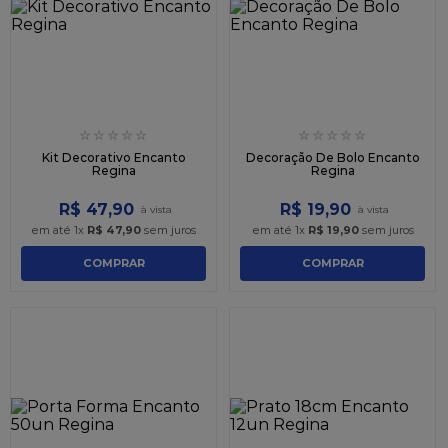
9
º
caixa kraft
10
º
chocolate
☆
☆
☆
☆
☆
☆
☆
☆
☆
☆
Kit Decorativo Encanto
Decoração De Bolo Encanto
Regina
Regina
R$
47
,
90
R$
19
,
90
em até
1
x
R$
47
,
90
sem juros
em até
1
x
R$
19
,
90
sem juros
COMPRAR
COMPRAR