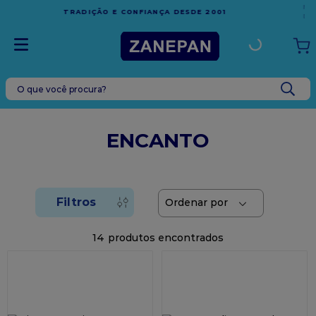
FRETE GRÁTIS
EM COMPRAS ACIMA DE R$1.000,00 PARA O
ESPÍRITO SANTO
O que você procura?
TERMOS MAIS BUSCADOS
1
º
leite condensado
ENCANTO
2
º
caixa
3
º
vela
4
º
top harald
5
º
vabene
14
6
º
granulado
7
º
sacola
8
º
bala